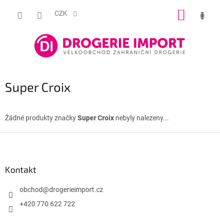
Přejít
NÁKUP
na
CZK
obsah
KOŠÍK
Super Croix
Žádné produkty značky
Super Croix
nebyly nalezeny...
Z
á
p
a
Kontakt
t
í
obchod
@
drogerieimport.cz
+420 770 622 722