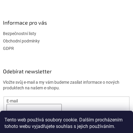
k
y
v
ý
Informace pro vás
p
i
Bezpečnostní listy
s
u
Obchodní podmínky
GDPR
Odebírat newsletter
Vložte svůj e-mail a my vám budeme zasílat informace o nových
produktech na našem e-shopu.
E-mail
PŘIHLÁSIT SE
Tento web používá soubory cookie. Dalším procházením
tohoto webu vyjadřujete souhlas s jejich používáním.