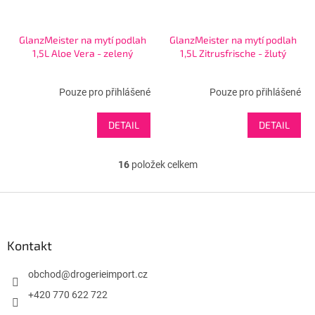
GlanzMeister na mytí podlah
GlanzMeister na mytí podlah
1,5L Aloe Vera - zelený
1,5L Zitrusfrische - žlutý
Pouze pro přihlášené
Pouze pro přihlášené
DETAIL
DETAIL
16
položek celkem
O
v
l
Z
á
á
d
p
a
a
Kontakt
c
t
í
í
obchod
@
drogerieimport.cz
p
r
+420 770 622 722
v