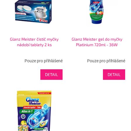
s
u
p
k
r
t
o
ů
d
u
Glanz Meister čistič myčky
Glanz Meister gel do myčky
k
nádobí tablety 2 ks
Platinium 720ml - 36W
t
ů
Pouze pro přihlášené
Pouze pro přihlášené
DETAIL
DETAIL