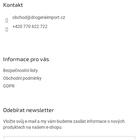
a
Kontakt
t
í
obchod
@
drogerieimport.cz
+420 770 622 722
Informace pro vás
Bezpečnostní listy
Obchodní podmínky
GDPR
Odebírat newsletter
Vložte svůj e-mail a my vám budeme zasílat informace o nových
produktech na našem e-shopu.