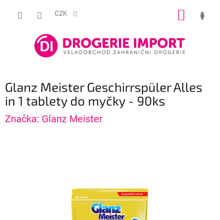
Přejít
NÁKUP
na
CZK
obsah
KOŠÍK
Glanz Meister Geschirrspüler Alles
in 1 tablety do myčky - 90ks
Značka:
Glanz Meister