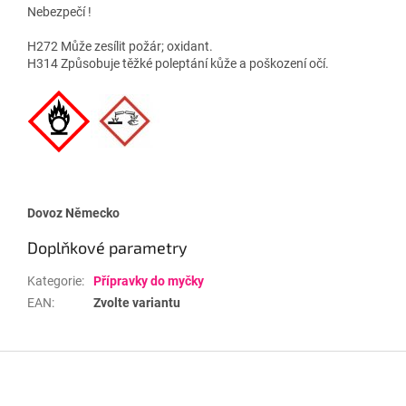
Nebezpečí !
H272 Může zesílit požár; oxidant.
H314 Způsobuje těžké poleptání kůže a poškození očí.
Dovoz Německo
Doplňkové parametry
Kategorie
:
Přípravky do myčky
EAN
:
Zvolte variantu
Z
á
p