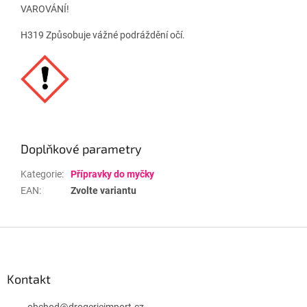
VAROVÁNÍ!
H319 Způsobuje vážné podráždění očí.
Doplňkové parametry
Kategorie
:
Přípravky do myčky
EAN
:
Zvolte variantu
Z
á
p
a
Kontakt
t
obchod
@
drogerieimport.cz