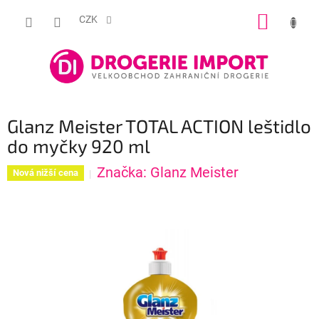
Přejít
NÁKUP
na
CZK
obsah
KOŠÍK
Glanz Meister TOTAL ACTION leštidlo
do myčky 920 ml
Značka:
Glanz Meister
Nová nižší cena