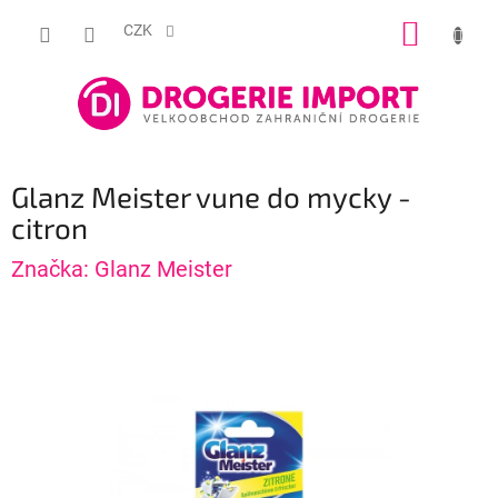
Přejít
NÁKUP
na
CZK
obsah
KOŠÍK
Glanz Meister vune do mycky -
citron
Značka:
Glanz Meister