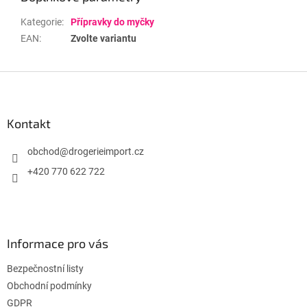
Kategorie
:
Přípravky do myčky
EAN
:
Zvolte variantu
Z
á
p
a
Kontakt
t
í
obchod
@
drogerieimport.cz
+420 770 622 722
Informace pro vás
Bezpečnostní listy
Obchodní podmínky
GDPR