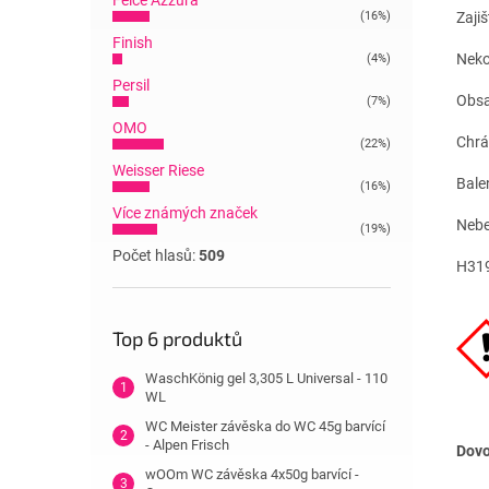
Felce Azzura
Zajiš
(16%)
Finish
Neko
(4%)
Persil
Obsah
(7%)
OMO
Chrá
(22%)
Weisser Riese
Bale
(16%)
Více známých značek
Nebe
(19%)
Počet hlasů:
509
H319
Top 6 produktů
WaschKönig gel 3,305 L Universal - 110
WL
WC Meister závěska do WC 45g barvící
- Alpen Frisch
Dov
wOOm WC závěska 4x50g barvící -