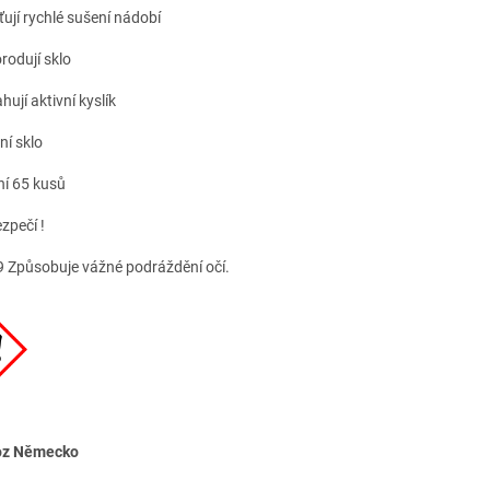
ťují rychlé sušení nádobí
rodují sklo
ují aktivní kyslík
ní sklo
ní 65 kusů
zpečí !
 Způsobuje vážné podráždění očí.
oz Německo