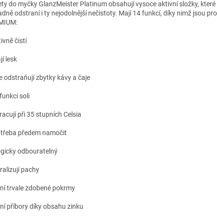
ety do myčky GlanzMeister Platinum obsahují vysoce aktivní složky, které 
dně odstraní i ty nejodolnější nečistoty. Mají 14 funkcí, díky nimž jsou pr
MIUM:
ivně čistí
í lesk
e odstraňují zbytky kávy a čaje
funkci soli
racují při 35 stupních Celsia
 třeba předem namočit
ogicky odbouratelný
ralizují pachy
ní trvale zdobené pokrmy
ní příbory díky obsahu zinku