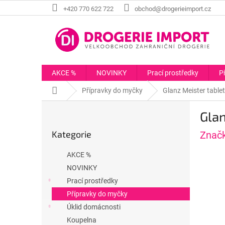
Přejít
+420 770 622 722
obchod@drogerieimport.cz
na
obsah
AKCE %
NOVINKY
Prací prostředky
P
Domů
Přípravky do myčky
Glanz Meister tablet
P
Glan
o
Přeskočit
s
Kategorie
Znač
kategorie
t
r
AKCE %
a
NOVINKY
n
Prací prostředky
n
í
Přípravky do myčky
p
Úklid domácnosti
a
Koupelna