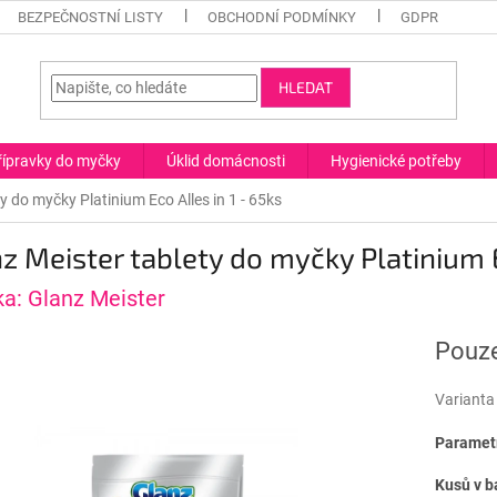
BEZPEČNOSTNÍ LISTY
OBCHODNÍ PODMÍNKY
GDPR
HLEDAT
řípravky do myčky
Úklid domácnosti
Hygienické potřeby
y do myčky Platinium Eco Alles in 1 - 65ks
z Meister tablety do myčky Platinium E
ka:
Glanz Meister
Pouze
Varianta
Parametr
Kusů v b