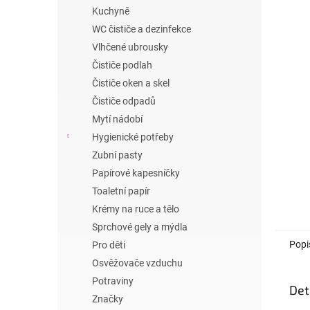
n
Kuchyně
e
WC čističe a dezinfekce
l
Vlhčené ubrousky
Čističe podlah
Čističe oken a skel
Čističe odpadů
Mytí nádobí
Hygienické potřeby
Zubní pasty
Papírové kapesníčky
Toaletní papír
Krémy na ruce a tělo
Sprchové gely a mýdla
Popi
Pro děti
Osvěžovače vzduchu
Potraviny
Det
Značky