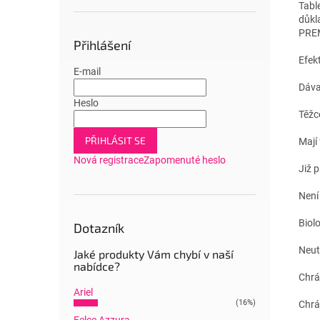
Tabl
důkla
PRE
Přihlášení
Efekt
E-mail
Dávaj
Heslo
Těžc
PŘIHLÁSIT SE
Mají 
Nová registrace
Zapomenuté heslo
Již p
Není
Biol
Dotazník
Neut
Jaké produkty Vám chybí v naší
nabídce?
Chrá
Ariel
(16%)
Chrá