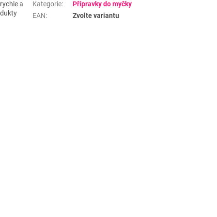
rychle a
Kategorie
:
Přípravky do myčky
odukty
EAN
:
Zvolte variantu