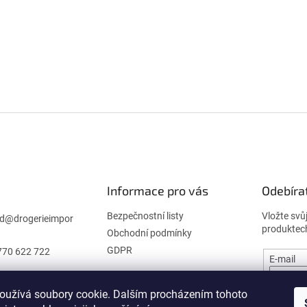
Informace pro vás
Odebíra
Bezpečnostní listy
Vložte svů
d
@
drogerieimpor
produktec
Obchodní podmínky
GDPR
770 622 722
E-mail
oužívá soubory cookie. Dalším procházením tohoto
PŘIHL