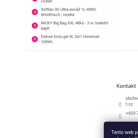
Ocean
Softlan 3D Ultra aviváž 1L-45WL
Windfrisch - modrá
NICKY Big Bag XXL 48ks - 2-vr. toaletní
papír
Deluxe Enzo gel 4L 2in1 Universal -
100WL
Z
á
p
a
t
Kontakt
í
obcho
t.cz
+420 
Tento web p