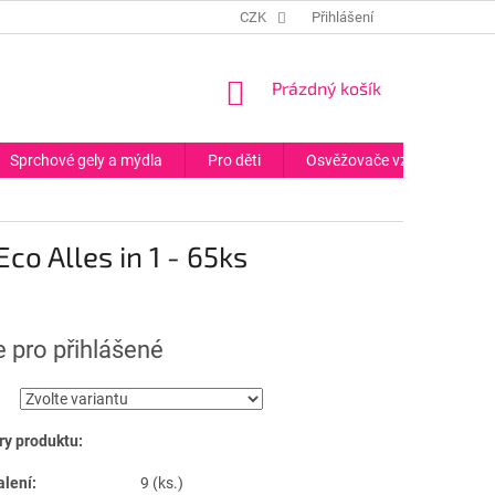
CZK
Přihlášení
NÁKUPNÍ
Prázdný košík
KOŠÍK
Sprchové gely a mýdla
Pro děti
Osvěžovače vzduchu
co Alles in 1 - 65ks
 pro přihlášené
y produktu:
alení:
9 (ks.)