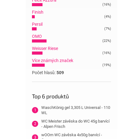
Felce Azzura
(16%)
Finish
(4%)
Persil
(7%)
OMO
(22%)
Weisser Riese
(16%)
Více známých značek
(19%)
Počet hlasů:
509
Top 6 produktů
WaschKönig gel 3,305 L Universal - 110
WL
WC Meister závěska do WC 45g barvící
- Alpen Frisch
wOOm WC závěska 4x50g barvící -