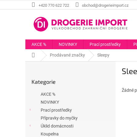
Přejít
+420 770 622 722
obchod@drogerieimport.cz
na
obsah
AKCE %
NOVINKY
Prací prostředky
P
Domů
Prodávané značky
Sleepy
P
Sle
o
Přeskočit
s
Kategorie
kategorie
t
r
Žádné p
AKCE %
a
NOVINKY
n
Prací prostředky
n
í
Přípravky do myčky
p
Úklid domácnosti
a
Koupelna