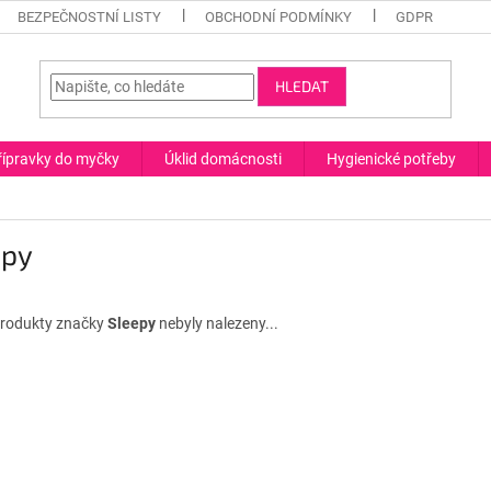
BEZPEČNOSTNÍ LISTY
OBCHODNÍ PODMÍNKY
GDPR
HLEDAT
řípravky do myčky
Úklid domácnosti
Hygienické potřeby
epy
rodukty značky
Sleepy
nebyly nalezeny...