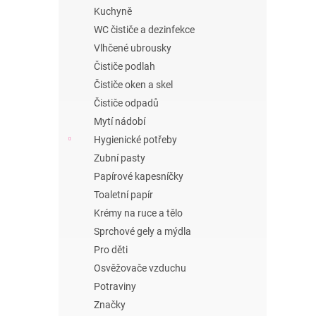
n
Kuchyně
e
WC čističe a dezinfekce
l
Vlhčené ubrousky
Čističe podlah
Čističe oken a skel
Čističe odpadů
Mytí nádobí
Hygienické potřeby
Zubní pasty
Papírové kapesníčky
Toaletní papír
Krémy na ruce a tělo
Sprchové gely a mýdla
Pro děti
Osvěžovače vzduchu
Potraviny
Značky