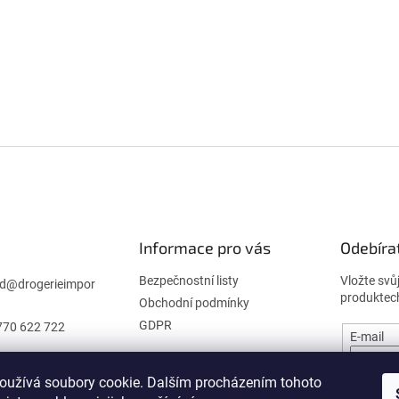
Informace pro vás
Odebíra
Bezpečnostní listy
Vložte svů
d
@
drogerieimpor
produktec
Obchodní podmínky
GDPR
770 622 722
E-mail
oužívá soubory cookie. Dalším procházením tohoto
PŘIHL