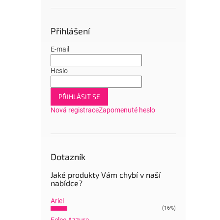
Přihlášení
E-mail
Heslo
PŘIHLÁSIT SE
Nová registrace
Zapomenuté heslo
Dotazník
Jaké produkty Vám chybí v naší
nabídce?
Ariel
(16%)