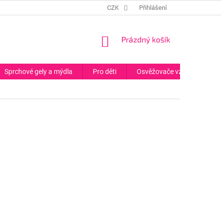
CZK
Přihlášení
NÁKUPNÍ
Prázdný košík
KOŠÍK
Sprchové gely a mýdla
Pro děti
Osvěžovače vzduchu