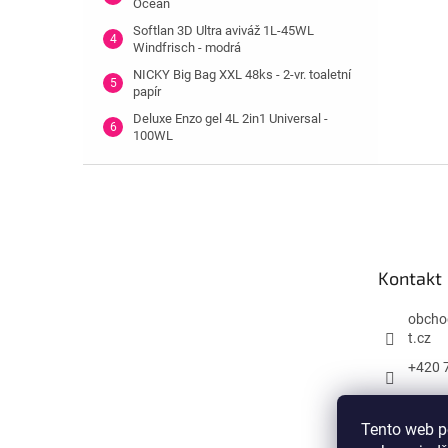
Ocean
Softlan 3D Ultra aviváž 1L-45WL
Windfrisch - modrá
NICKY Big Bag XXL 48ks - 2-vr. toaletní
papír
Deluxe Enzo gel 4L 2in1 Universal -
100WL
Z
á
p
a
t
Kontakt
í
obcho
t.cz
+420 
Tento web p