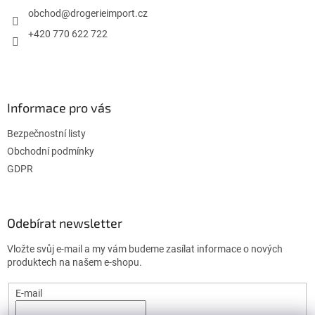
t
í
í
obchod
@
drogerieimport.cz
p
r
+420 770 622 722
v
k
y
v
ý
Informace pro vás
p
i
Bezpečnostní listy
s
u
Obchodní podmínky
GDPR
Odebírat newsletter
Vložte svůj e-mail a my vám budeme zasílat informace o nových
produktech na našem e-shopu.
E-mail