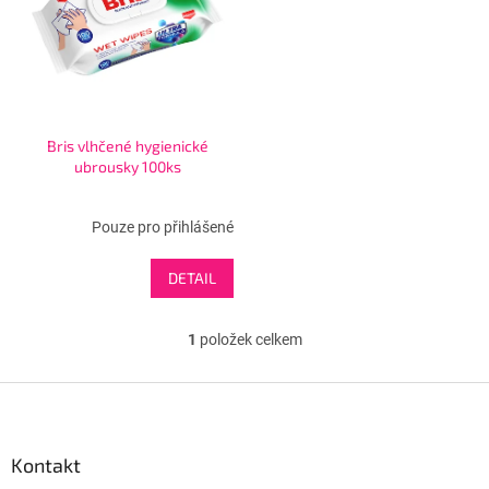
s
u
p
k
r
t
o
ů
d
u
Bris vlhčené hygienické
k
ubrousky 100ks
t
ů
Pouze pro přihlášené
DETAIL
1
položek celkem
O
v
l
Z
á
á
d
p
a
a
Kontakt
c