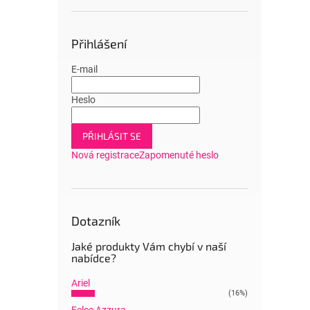
Přihlášení
E-mail
Heslo
PŘIHLÁSIT SE
Nová registrace
Zapomenuté heslo
Dotazník
Jaké produkty Vám chybí v naší
nabídce?
Ariel
(16%)