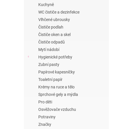
n
Kuchyně
e
WC čističe a dezinfekce
l
Vlhčené ubrousky
Čističe podlah
Čističe oken a skel
Čističe odpadů
Mytí nádobí
Hygienické potřeby
Zubní pasty
Papírové kapesníčky
Toaletní papír
Krémy na ruce a tělo
Sprchové gely a mýdla
Pro děti
Osvěžovače vzduchu
Potraviny
Značky