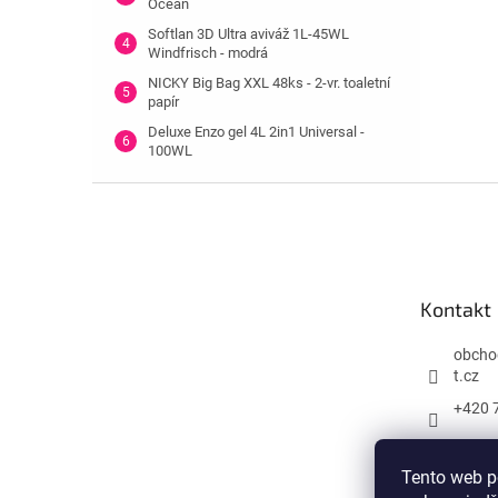
Ocean
Softlan 3D Ultra aviváž 1L-45WL
Windfrisch - modrá
NICKY Big Bag XXL 48ks - 2-vr. toaletní
papír
Deluxe Enzo gel 4L 2in1 Universal -
100WL
Z
á
p
a
t
Kontakt
í
obcho
t.cz
+420 
Tento web p