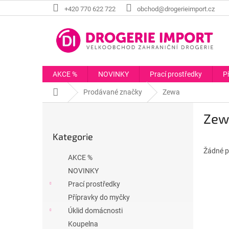
Přejít
+420 770 622 722
obchod@drogerieimport.cz
na
obsah
AKCE %
NOVINKY
Prací prostředky
P
Domů
Prodávané značky
Zewa
P
Zew
o
Přeskočit
s
Kategorie
kategorie
t
r
Žádné p
AKCE %
a
NOVINKY
n
Prací prostředky
n
í
Přípravky do myčky
p
Úklid domácnosti
a
Koupelna