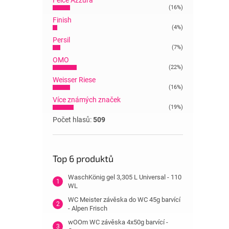
Felce Azzura
(16%)
Finish
(4%)
Persil
(7%)
OMO
(22%)
Weisser Riese
(16%)
Více známých značek
(19%)
Počet hlasů:
509
Top 6 produktů
WaschKönig gel 3,305 L Universal - 110
WL
WC Meister závěska do WC 45g barvící
- Alpen Frisch
wOOm WC závěska 4x50g barvící -