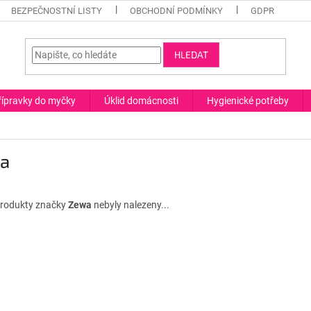
BEZPEČNOSTNÍ LISTY
OBCHODNÍ PODMÍNKY
GDPR
HLEDAT
řípravky do myčky
Úklid domácnosti
Hygienické potřeby
a
rodukty značky
Zewa
nebyly nalezeny...