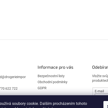
Informace pro vás
Odebíra
Bezpečnostní listy
Vložte svů
d
@
drogerieimpor
produktec
Obchodní podmínky
GDPR
770 622 722
E-mail
oužívá soubory cookie. Dalším procházením tohoto
PŘIHL