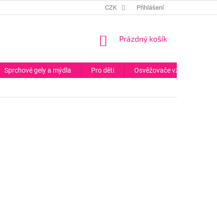
CZK
Přihlášení
NÁKUPNÍ
Prázdný košík
KOŠÍK
Sprchové gely a mýdla
Pro děti
Osvěžovače vzduchu