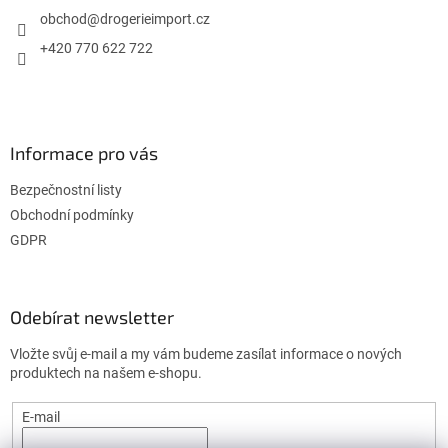
t
í
í
obchod
@
drogerieimport.cz
p
r
+420 770 622 722
v
k
y
v
ý
Informace pro vás
p
i
Bezpečnostní listy
s
u
Obchodní podmínky
GDPR
Odebírat newsletter
Vložte svůj e-mail a my vám budeme zasílat informace o nových
produktech na našem e-shopu.
E-mail