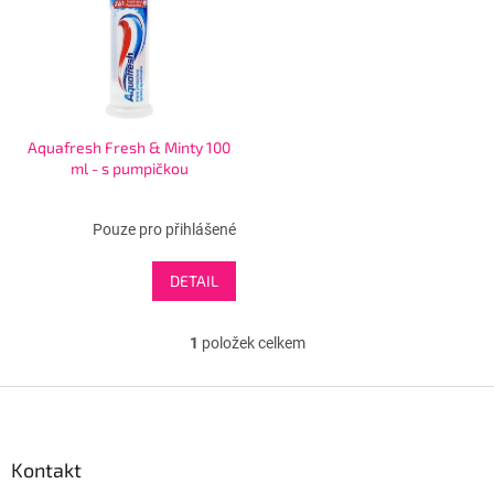
s
u
p
k
r
t
o
ů
d
u
Aquafresh Fresh & Minty 100
k
ml - s pumpičkou
t
ů
Pouze pro přihlášené
DETAIL
1
položek celkem
O
v
l
Z
á
á
d
p
a
a
Kontakt
c