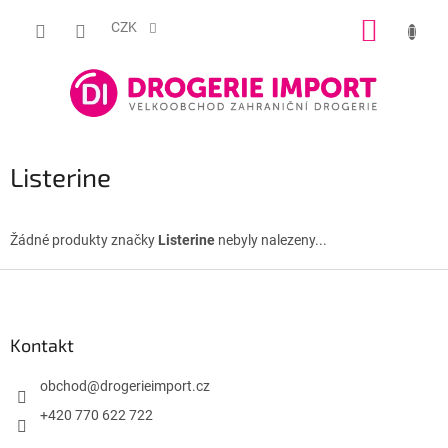
Přejít
NÁKUP
na
CZK
obsah
KOŠÍK
Listerine
Žádné produkty značky
Listerine
nebyly nalezeny...
Z
á
p
a
Kontakt
t
í
obchod
@
drogerieimport.cz
+420 770 622 722