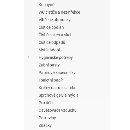
n
Kuchyně
e
WC čističe a dezinfekce
l
Vlhčené ubrousky
Čističe podlah
Čističe oken a skel
Čističe odpadů
Mytí nádobí
Hygienické potřeby
Zubní pasty
Papírové kapesníčky
Toaletní papír
Krémy na ruce a tělo
Sprchové gely a mýdla
Pro děti
Osvěžovače vzduchu
Potraviny
Značky