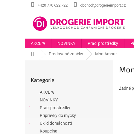
Přejít
+420 770 622 722
obchod@drogerieimport.cz
na
obsah
AKCE %
NOVINKY
Prací prostředky
P
Domů
Prodávané značky
Mon Amour
P
Mon
o
Přeskočit
s
Kategorie
kategorie
t
r
Žádné p
AKCE %
a
NOVINKY
n
Prací prostředky
n
í
Přípravky do myčky
p
Úklid domácnosti
a
Koupelna