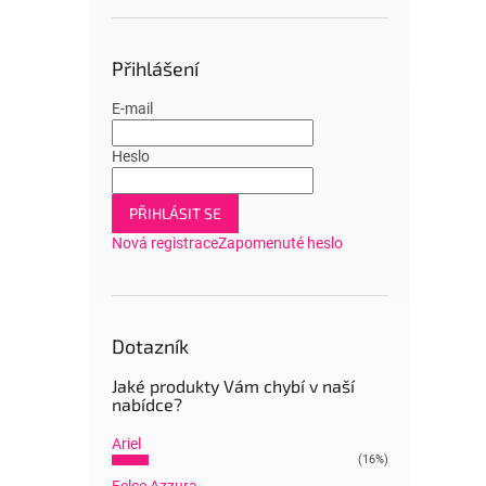
Přihlášení
E-mail
Heslo
PŘIHLÁSIT SE
Nová registrace
Zapomenuté heslo
Dotazník
Jaké produkty Vám chybí v naší
nabídce?
Ariel
(16%)