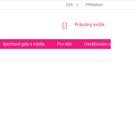
CZK
Přihlášení
NÁKUPNÍ
Prázdný košík
KOŠÍK
Sprchové gely a mýdla
Pro děti
Osvěžovače vzduchu