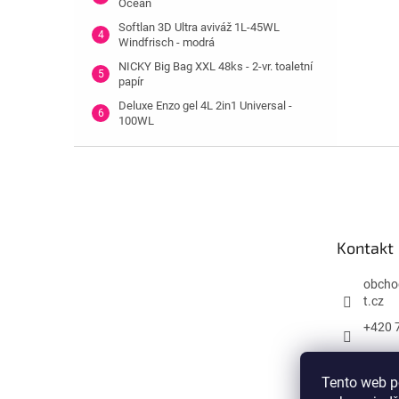
Ocean
Softlan 3D Ultra aviváž 1L-45WL
Windfrisch - modrá
NICKY Big Bag XXL 48ks - 2-vr. toaletní
papír
Deluxe Enzo gel 4L 2in1 Universal -
100WL
Z
á
p
a
t
Kontakt
í
obcho
t.cz
+420 
Tento web p