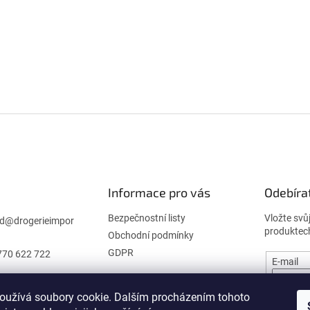
Informace pro vás
Odebíra
Bezpečnostní listy
Vložte svů
d
@
drogerieimpor
produktec
Obchodní podmínky
GDPR
770 622 722
E-mail
oužívá soubory cookie. Dalším procházením tohoto
PŘIHL