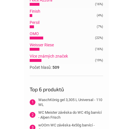
Felce Azzura
(16%)
Finish
(4%)
Persil
(7%)
OMO
(22%)
Weisser Riese
(16%)
Více známých značek
(19%)
Počet hlasů:
509
Top 6 produktů
WaschKönig gel 3,305 L Universal - 110
WL
WC Meister závěska do WC 45g barvící
- Alpen Frisch
wOOm WC závěska 4x50g barvící -