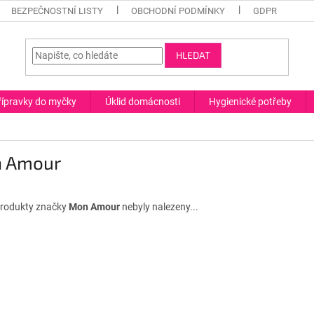
BEZPEČNOSTNÍ LISTY
OBCHODNÍ PODMÍNKY
GDPR
HLEDAT
řípravky do myčky
Úklid domácnosti
Hygienické potřeby
 Amour
rodukty značky
Mon Amour
nebyly nalezeny...