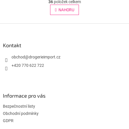
r
36
položek celkem
v
á
l
NAHORU
n
á
k
d
o
v
Z
a
á
c
á
n
í
p
í
p
a
Kontakt
r
t
v
í
obchod
@
drogerieimport.cz
k
y
+420 770 622 722
v
ý
p
i
s
Informace pro vás
u
Bezpečnostní listy
Obchodní podmínky
GDPR