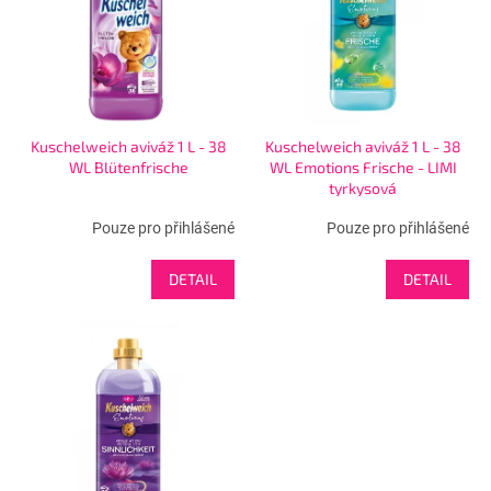
s
u
p
k
r
t
o
ů
d
u
Kuschelweich aviváž 1 L - 38
Kuschelweich aviváž 1 L - 38
k
WL Blütenfrische
WL Emotions Frische - LIMI
t
tyrkysová
ů
Pouze pro přihlášené
Pouze pro přihlášené
DETAIL
DETAIL