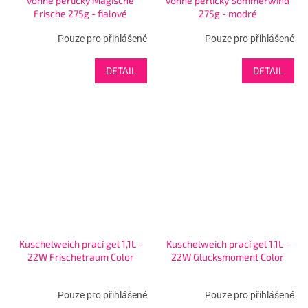
vonné perličky Magische
vonné perličky Sommerwind
Frische 275g - fialové
275g - modré
Pouze pro přihlášené
Pouze pro přihlášené
DETAIL
DETAIL
Kuschelweich prací gel 1,1L -
Kuschelweich prací gel 1,1L -
22W Frischetraum Color
22W Glucksmoment Color
Pouze pro přihlášené
Pouze pro přihlášené