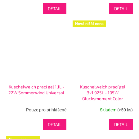
DETAIL
DETAIL
Nová nižší cena
Kuschelweich prací gel 1,1L -
Kuschelweich prací gel
22W Sommerwind Universal
3x1,925L - 105W
Glucksmoment Color
Pouze pro přihlášené
Skladem
(>50 ks)
DETAIL
DETAIL