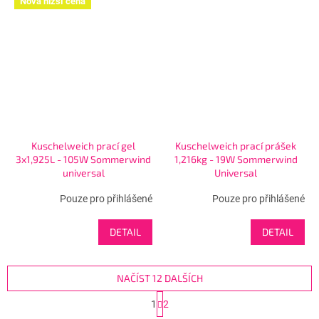
Nová nižší cena
Kuschelweich prací gel
Kuschelweich prací prášek
3x1,925L - 105W Sommerwind
1,216kg - 19W Sommerwind
universal
Universal
Pouze pro přihlášené
Pouze pro přihlášené
DETAIL
DETAIL
NAČÍST 12 DALŠÍCH
S
1
2
t
O