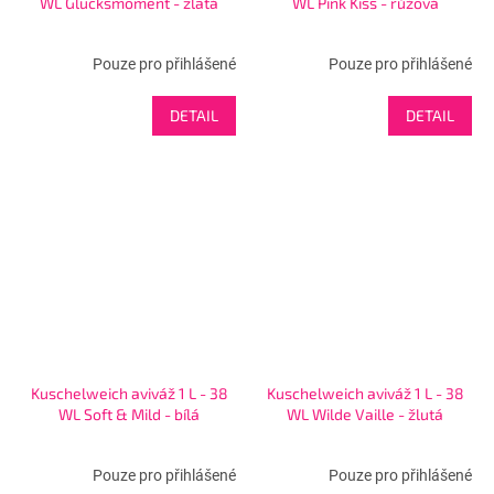
WL Glücksmoment - zlatá
WL Pink Kiss - růžová
Pouze pro přihlášené
Pouze pro přihlášené
DETAIL
DETAIL
Kuschelweich aviváž 1 L - 38
Kuschelweich aviváž 1 L - 38
WL Soft & Mild - bílá
WL Wilde Vaille - žlutá
Pouze pro přihlášené
Pouze pro přihlášené