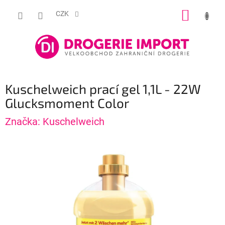
Přejít
NÁKUP
na
CZK
obsah
KOŠÍK
Kuschelweich prací gel 1,1L - 22W
Glucksmoment Color
Značka:
Kuschelweich