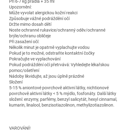
Při 6-7 kg prádla + 35 ml
Upozornění:
Může vyvolat alergickou kožní reakci
Způsobuje vážné podráždění očí
Držte mimo dosah dětí
Noste ochranné rukavice/ochranný oděv/ochranné
brýle/ochranu obličeje
Při zasažení očí:
Několik minut je opatrně vyplachujte vodou
Pokud je to možné, odstraňte kontaktní čočky
Pokračujte ve vyplachování
Pokud podráždění očí přetrvává: Vyhledejte lékařskou
pomoc/ošetření
Nádoby likvidujte, až jsou úplně prázdné
Složení
5-15 % aniontové povrchově aktivní látky, nichtionové
povrchově aktivní látky < 5 % mýdlo, fosfonáty. Další látky
složení: enzymy, parfémy, benzyl salicytát, hexyl cinnamal,
kumarin, linalool, benzisotiazolinon, methylizotiazolinon.
VAROVÁNÍ!