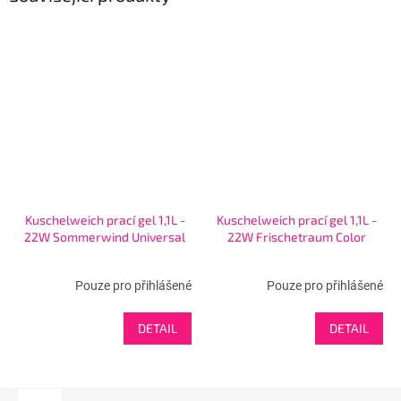
Kuschelweich prací gel 1,1L -
Kuschelweich prací gel 1,1L -
22W Sommerwind Universal
22W Frischetraum Color
Pouze pro přihlášené
Pouze pro přihlášené
DETAIL
DETAIL