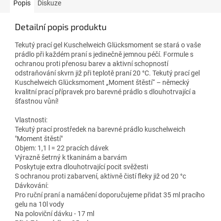
Popis
Diskuze
Detailní popis produktu
Tekutý prací gel Kuschelweich Glücksmoment se stará o vaše
prádlo při každém praní s jedinečně jemnou péčí. Formule s
ochranou proti přenosu barev a aktivní schopností
odstraňování skvrn již při teplotě praní 20 °C. Tekutý prací gel
Kuschelweich Glücksmoment „Moment štěstí“ – německý
kvalitní prací přípravek pro barevné prádlo s dlouhotrvající a
šťastnou vůní!
Vlastnosti:
Tekutý prací prostředek na barevné prádlo kuschelweich
"Moment štěstí"
Objem: 1,1 l = 22 pracích dávek
Výrazně šetrný k tkaninám a barvám
Poskytuje extra dlouhotrvající pocit svěžesti
S ochranou proti zabarvení, aktivně čistí fleky již od 20 °c
Dávkování:
Pro ruční praní a namáčení doporučujeme přidat 35 ml pracího
gelu na 10l vody
Na poloviční dávku - 17 ml