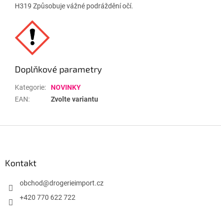
H319 Způsobuje vážné podráždění očí.
Doplňkové parametry
Kategorie
:
NOVINKY
EAN
:
Zvolte variantu
Z
á
p
a
Kontakt
t
í
obchod
@
drogerieimport.cz
+420 770 622 722