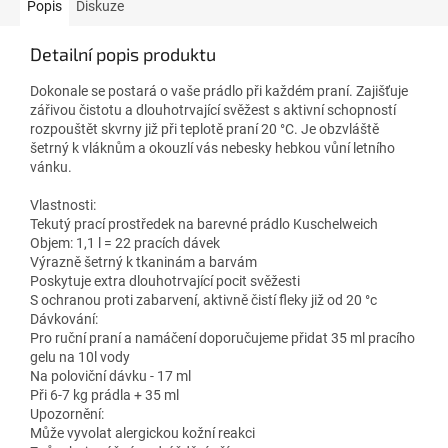
Popis
Diskuze
Detailní popis produktu
Dokonale se postará o vaše prádlo při každém praní. Zajišťuje
zářivou čistotu a dlouhotrvající svěžest s aktivní schopností
rozpouštět skvrny již při teplotě praní 20 °C. Je obzvláště
šetrný k vláknům a okouzlí vás nebesky hebkou vůní letního
vánku.
Vlastnosti:
Tekutý prací prostředek na barevné prádlo Kuschelweich
Objem: 1,1 l = 22 pracích dávek
Výrazně šetrný k tkaninám a barvám
Poskytuje extra dlouhotrvající pocit svěžesti
S ochranou proti zabarvení, aktivně čistí fleky již od 20 °c
Dávkování:
Pro ruční praní a namáčení doporučujeme přidat 35 ml pracího
gelu na 10l vody
Na poloviční dávku - 17 ml
Při 6-7 kg prádla + 35 ml
Upozornění:
Může vyvolat alergickou kožní reakci