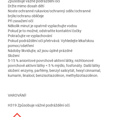
Způsobuje vážné podráždění očí
Držte mimo dosah dětí
Noste ochranné rukavice/ochranný oděv/ochranné
brýle/ochranu obličeje
Při zasažení očí:
Několik minut je opatrně vyplachujte vodou
Pokud je to možné, odstraňte kontaktní čočky
Pokračujte ve vyplachování
Pokud podráždění očí přetrvává: Vyhledejte lékařskou
pomoc/ošetření
Nádoby likvidujte, až jsou úplně prázdné
Složení
5-15 % aniontové povrchově aktivní látky, nichtionové
povrchově aktivní látky < 5 % mýdlo, fosfonáty. Další látky
složení: enzymy, parfémy, benzyl salicytát, hexyl cinnamal,
kumarin, linalool, benzisotiazolinon, methylizotiazolinon.
VAROVÁNÍ!
H319 Způsobuje vážné podráždění očí.