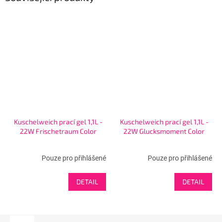
Kuschelweich prací gel 1,1L -
Kuschelweich prací gel 1,1L -
22W Frischetraum Color
22W Glucksmoment Color
Pouze pro přihlášené
Pouze pro přihlášené
DETAIL
DETAIL