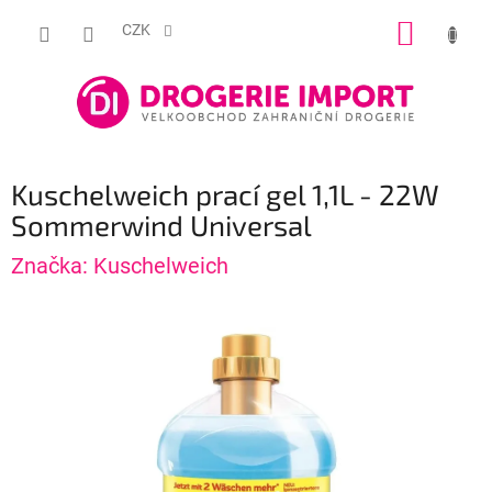
Přejít
NÁKUP
na
CZK
obsah
KOŠÍK
Kuschelweich prací gel 1,1L - 22W
Sommerwind Universal
Značka:
Kuschelweich