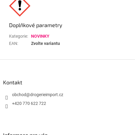
Doplňkové parametry
Kategorie
:
NOVINKY
EAN
:
Zvolte variantu
Z
á
p
a
Kontakt
t
í
obchod
@
drogerieimport.cz
+420 770 622 722
Informace pro vás