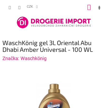
Přejít
NÁKUP
na
CZK
obsah
KOŠÍK
WaschKönig gel 3L Oriental Abu
Dhabi Amber Universal - 100 WL
Značka:
Waschkönig