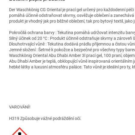
Der Waschkönig CG Oriental je prací gel určený pro každodenní péči
pomáhá účinně odstraňovat skvrny, osvěžuje oblečení a zanechává 
produkt je vhodný jak pro běžné oblečení, tak pro bytový textil, jako 
Pokročilá ochrana barvy : Tekutina pomáhá udržovat intenzitu barvy
Silný účinek od 20 °C : Produkt účinně odstraňuje skvrny a zároveň še
Dlouhotrvající vůně : Tekutina dodává prádlu příjemnou a čistou vůni
Jemné složení : Šetrné k pokožce a bezpečné pro všechny typy bare
Waschkönig Oriental Abu Dhabi Amber 3l prací gel, 100 praní, objem 
Abu Dhabi Amber je teplá, obklopující vůně inspirovaná orientálním j
hebké látky a luxusní atmosféru paláce. Tato vůně je ideální pro ty, kt
VAROVÁNÍ!
H319 Způsobuje vážné podráždění očí.