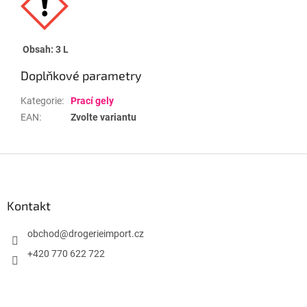
Obsah: 3 L
Doplňkové parametry
Kategorie
:
Prací gely
EAN
:
Zvolte variantu
Z
á
p
a
Kontakt
t
í
obchod
@
drogerieimport.cz
+420 770 622 722