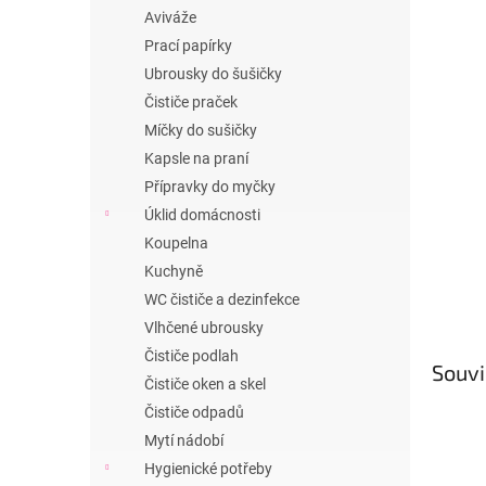
n
Aviváže
e
Prací papírky
l
Ubrousky do šušičky
Čističe praček
Míčky do sušičky
Kapsle na praní
Přípravky do myčky
Úklid domácnosti
Koupelna
Kuchyně
WC čističe a dezinfekce
Vlhčené ubrousky
Čističe podlah
Souvi
Čističe oken a skel
Čističe odpadů
Mytí nádobí
Hygienické potřeby