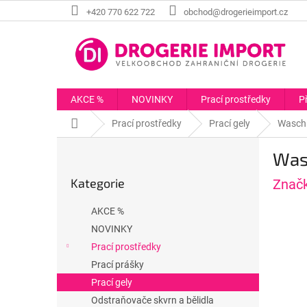
Přejít
+420 770 622 722
obchod@drogerieimport.cz
na
obsah
AKCE %
NOVINKY
Prací prostředky
P
Domů
Prací prostředky
Prací gely
WaschK
P
Wasc
o
Přeskočit
s
Kategorie
Znač
kategorie
t
r
AKCE %
a
NOVINKY
n
Prací prostředky
n
í
Prací prášky
p
Prací gely
a
Odstraňovače skvrn a bělidla