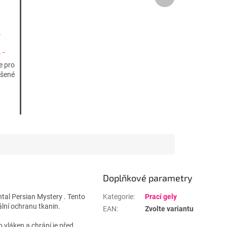
produkt
L
 -
e pro
ášené
Doplňkové parametry
tal Persian Mystery . Tento
Kategorie
:
Prací gely
nální ochranu tkanin.
EAN
:
Zvolte variantu
 vláken a chrání je před