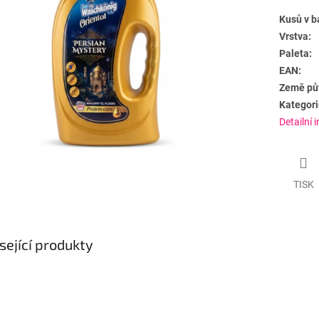
Kusů v b
Vrstva:
Paleta:
EAN:
Země pů
Kategori
Detailní 
TISK
sející produkty