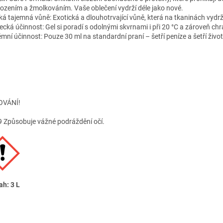
ozením a žmolkováním. Vaše oblečení vydrží déle jako nové.
ká tajemná vůně: Exotická a dlouhotrvající vůně, která na tkaninách vydr
cká účinnost: Gel si poradí s odolnými skvrnami i při 20 °C a zároveň chrá
mní účinnost: Pouze 30 ml na standardní praní – šetří peníze a šetří život
OVÁNÍ!
 Způsobuje vážné podráždění očí.
h: 3 L