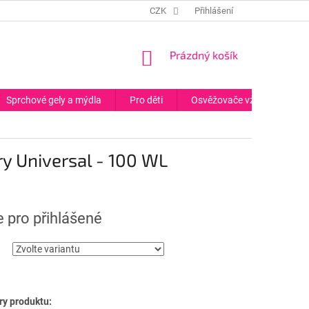
CZK
Přihlášení
NÁKUPNÍ
Prázdný košík
KOŠÍK
Sprchové gely a mýdla
Pro děti
Osvěžovače vzduchu
ry Universal - 100 WL
 pro přihlášené
y produktu: