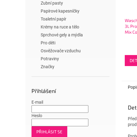
Zubní pasty
Papírové kapesníčky
Toaletní papír
Wasch
3L Pro
Krémy na ruce a tělo
Mix Co
Sprchové gely a mýdla
WL
Pro děti
Osvěžovače vzduchu
Potraviny
DET
Značky
Popi
Přihlášení
E-mail
Det
Heslo
Před
produ
PŘIHLÁSIT SE
Prot