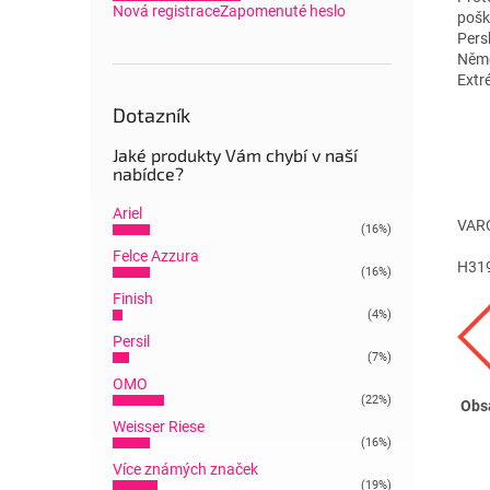
Nová registrace
Zapomenuté heslo
pošk
Pers
Něme
Extré
Dotazník
Jaké produkty Vám chybí v naší
nabídce?
Ariel
VAR
(16%)
Felce Azzura
H319
(16%)
Finish
(4%)
Persil
(7%)
OMO
(22%)
Obsa
Weisser Riese
(16%)
Více známých značek
(19%)