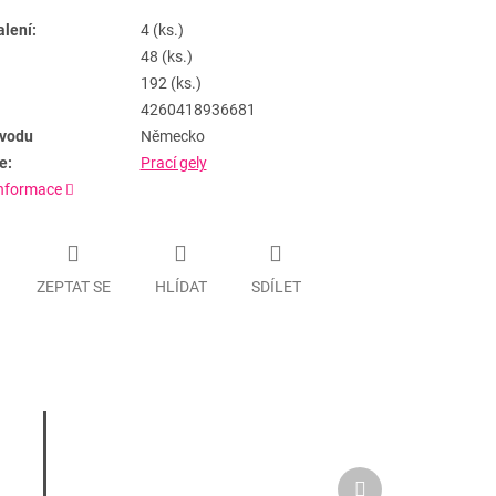
alení:
4 (ks.)
48 (ks.)
192 (ks.)
4260418936681
vodu
Německo
e:
Prací gely
informace
ZEPTAT SE
HLÍDAT
SDÍLET
Další