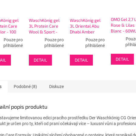
OMO Gel 2,7 
König gel
WaschKönig gel
WaschKönig gel
Rose & Lilas
tein Care
3L Protein Care
3L Oriental Abu
Blanc - 60WL
lor - 100
Wool & Sport -
Dhabi Amber
červený
100 WL
Universal - 100
Pouz
Pouze pro
Pouze pro
Pouze pro
WL
přihl
přihlášené
přihlášené
přihlášené
DETAIL
AIL
DETAIL
DETAIL
s
Podobné (8)
Diskuze
ailní popis produktu
stavujeme limitovanou edici pracího prostředku Der Waschkönig CG Orien
kt je určen pro ty, kteří od praní očekávají více – luxusní vůni a profesio
ein Care Formula: Unikátní složení obohacené o proteiny, které pronikají do