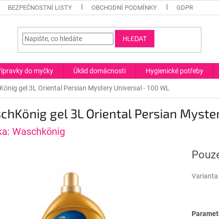
BEZPEČNOSTNÍ LISTY
OBCHODNÍ PODMÍNKY
GDPR
HLEDAT
řípravky do myčky
Úklid domácnosti
Hygienické potřeby
önig gel 3L Oriental Persian Mystery Universal - 100 WL
hKönig gel 3L Oriental Persian Myste
ka:
Waschkönig
Pouze
Varianta
Parametr