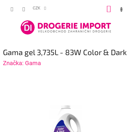
Přejít
NÁKUP
na
CZK
obsah
KOŠÍK
Gama gel 3,735L - 83W Color & Dark
Značka:
Gama