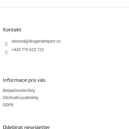
Z
á
p
a
Kontakt
t
í
obchod
@
drogerieimport.cz
+420 770 622 722
Informace pro vás
Bezpečnostní listy
Obchodní podmínky
GDPR
Odebírat newsletter