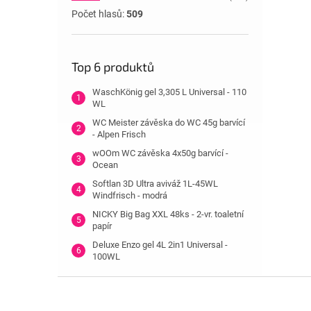
Počet hlasů:
509
Top 6 produktů
WaschKönig gel 3,305 L Universal - 110
WL
WC Meister závěska do WC 45g barvící
- Alpen Frisch
wOOm WC závěska 4x50g barvící -
Ocean
Softlan 3D Ultra aviváž 1L-45WL
Windfrisch - modrá
NICKY Big Bag XXL 48ks - 2-vr. toaletní
papír
Deluxe Enzo gel 4L 2in1 Universal -
100WL
Z
á