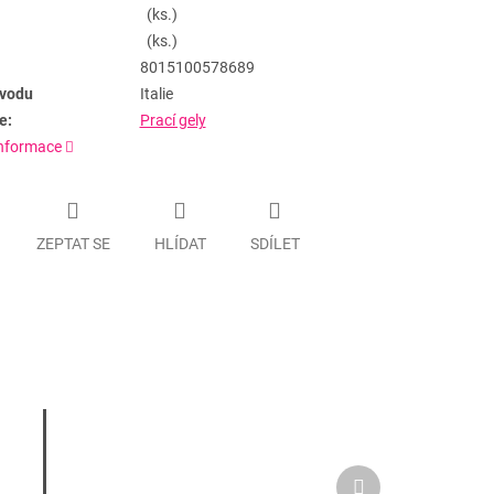
(ks.)
(ks.)
8015100578689
vodu
Italie
e:
Prací gely
informace
ZEPTAT SE
HLÍDAT
SDÍLET
Další