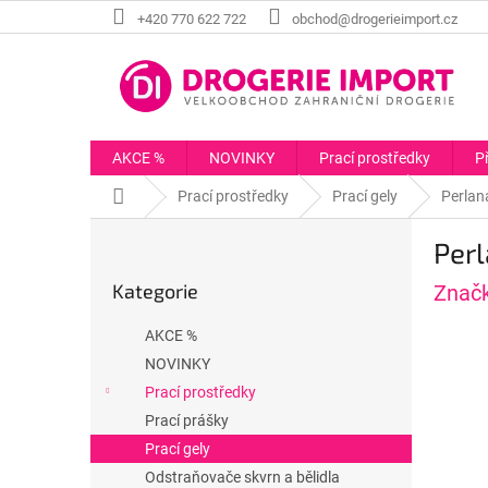
Přejít
+420 770 622 722
obchod@drogerieimport.cz
na
obsah
AKCE %
NOVINKY
Prací prostředky
P
Domů
Prací prostředky
Prací gely
Perlan
P
Perl
o
Přeskočit
s
Kategorie
Znač
kategorie
t
r
AKCE %
a
NOVINKY
n
Prací prostředky
n
í
Prací prášky
p
Prací gely
a
Odstraňovače skvrn a bělidla