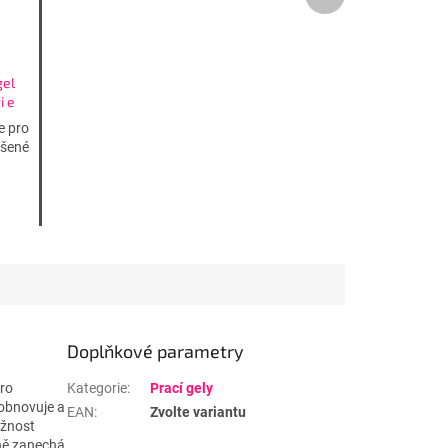
produkt
gel
i e
 a
e pro
o
ášené
Doplňkové parametry
pro
Kategorie
:
Prací gely
 obnovuje a
EAN
:
Zvolte variantu
užnost
ůně zanechá