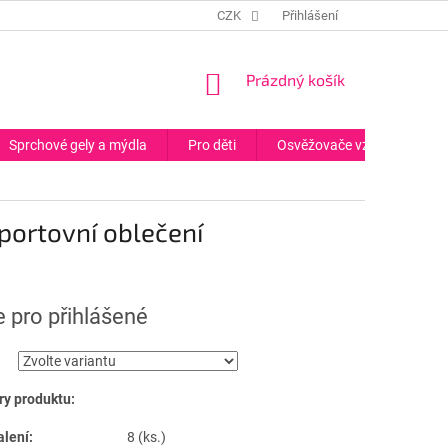
CZK
Přihlášení
NÁKUPNÍ
Prázdný košík
KOŠÍK
Sprchové gely a mýdla
Pro děti
Osvěžovače vzduchu
portovní oblečení
 pro přihlášené
y produktu:
alení:
8 (ks.)