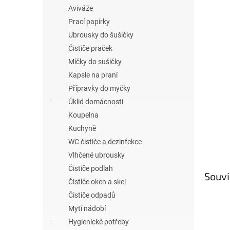
n
Aviváže
e
Prací papírky
l
Ubrousky do šušičky
Čističe praček
Míčky do sušičky
Kapsle na praní
Přípravky do myčky
Úklid domácnosti
Koupelna
Kuchyně
WC čističe a dezinfekce
Vlhčené ubrousky
Čističe podlah
Souvi
Čističe oken a skel
Čističe odpadů
Mytí nádobí
Hygienické potřeby