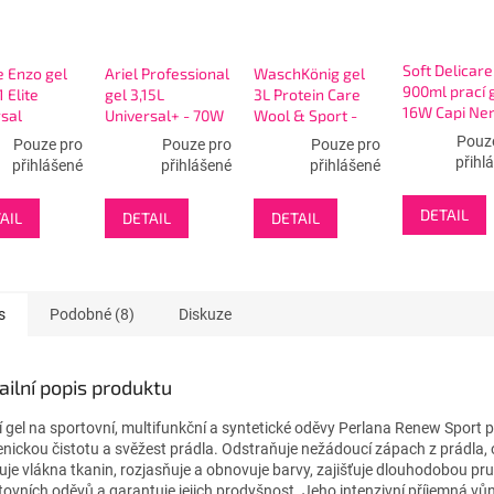
Soft Delicare
e Enzo gel
Ariel Professional
WaschKönig gel
900ml prací 
1 Elite
gel 3,15L
3L Protein Care
16W Capi Ner
sal
Universal+ - 70W
Wool & Sport -
Scuri - černé
io Bianco -
100 WL
Pouz
Pouze pro
Pouze pro
Pouze pro
tmavé prádl
L
přihl
přihlášené
přihlášené
přihlášené
DETAIL
AIL
DETAIL
DETAIL
s
Podobné (8)
Diskuze
ailní popis produktu
í gel na sportovní, multifunkční a syntetické oděvy Perlana Renew Sport 
enickou čistotu a svěžest prádla. Odstraňuje nežádoucí zápach z prádla,
luje vlákna tkanin, rozjasňuje a obnovuje barvy, zajišťuje dlouhodobou pr
tovních oděvů a garantuje jejich prodyšnost. Jeho intenzivní příjemná v