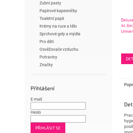
Zubní pasty
Papírové kapesníčky
Toaletní papír
Delux
4L 6in
Krémy na ruce a tělo
Univer
Sprchové gely a mýdla
Musch
Pro děti
100W
Osvěžovače vzduchu
Potraviny
DET
Značky
Popi
Přihlášení
E-mail
Det
Heslo
Prac
hygi
posi
PŘIHLÁSIT SE
spor