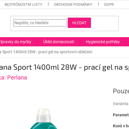
BEZPEČNOSTNÍ LISTY
OBCHODNÍ PODMÍNKY
GDPR
HLEDAT
řípravky do myčky
Úklid domácnosti
Hygienické potřeby
a Sport 1400ml 28W - prací gel na sportovní oblečení
ana Sport 1400ml 28W - prací gel na s
ka:
Perlana
Pouze
Varianta
Parametr
Kusů v b