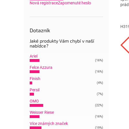
Nová registrace
Zapomenuté heslo
prád
H319
Dotazník
Jaké produkty Vám chybí v naší
nabídce?
Ariel
(16%)
Felce Azzura
(16%)
Finish
(4%)
Persil
(7%)
OMO
(22%)
Weisser Riese
(16%)
Více známých značek
(19%)