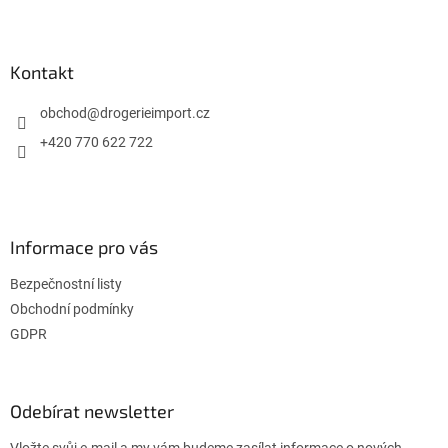
Z
á
p
a
Kontakt
t
í
obchod
@
drogerieimport.cz
+420 770 622 722
Informace pro vás
Bezpečnostní listy
Obchodní podmínky
GDPR
Odebírat newsletter
Vložte svůj e-mail a my vám budeme zasílat informace o nových