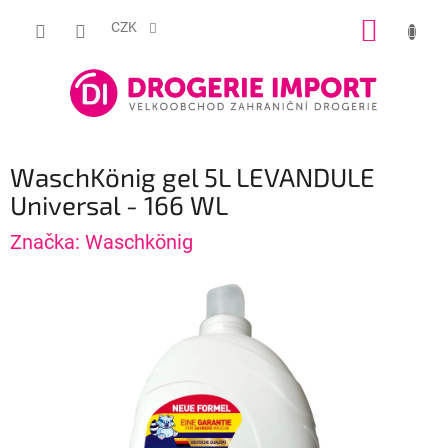
Přejít
NÁKUP
na
CZK
obsah
KOŠÍK
WaschKönig gel 5L LEVANDULE
Universal - 166 WL
Značka:
Waschkönig