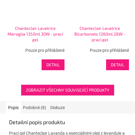
Chanteclair Lavatrice
Chanteclair Lavatrice
Marsiglia 1350ml 30W - prací
Bicarbonato 1260ml 28W -
gel
prací gel
Pouze pro přihlášené
Pouze pro přihlášené
DETAIL
DETAIL
ZOBRAZIT VŠECHNY SOUVISEJÍCÍ PRODUKTY
Popis
Podobné (8)
Diskuze
Detailní popis produktu
Prací gel Chanteclair Lavanda s esenciálními oleji z levandule a