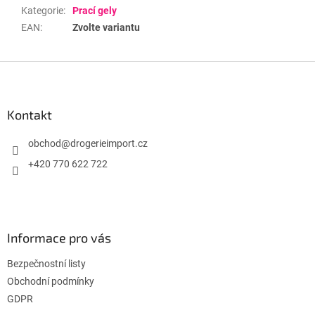
Kategorie
:
Prací gely
EAN
:
Zvolte variantu
Z
á
p
a
Kontakt
t
í
obchod
@
drogerieimport.cz
+420 770 622 722
Informace pro vás
Bezpečnostní listy
Obchodní podmínky
GDPR