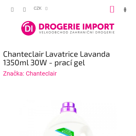
Přejít
NÁKUP
na
CZK
obsah
KOŠÍK
Chanteclair Lavatrice Lavanda
1350ml 30W - prací gel
Značka:
Chanteclair