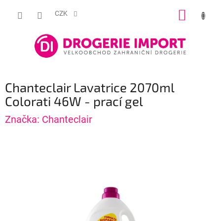
Přejít
NÁKUP
na
CZK
obsah
KOŠÍK
Chanteclair Lavatrice 2070ml
Colorati 46W - prací gel
Značka:
Chanteclair