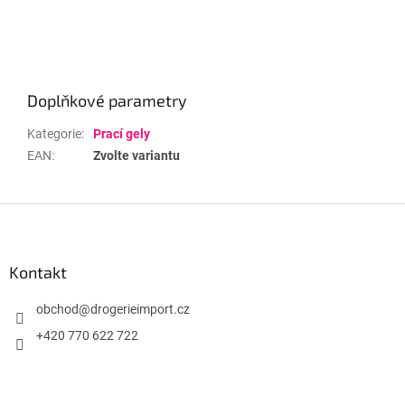
Doplňkové parametry
Kategorie
:
Prací gely
EAN
:
Zvolte variantu
Z
á
p
a
Kontakt
t
í
obchod
@
drogerieimport.cz
+420 770 622 722