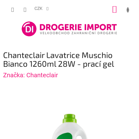
Přejít
NÁKUP
na
CZK
obsah
KOŠÍK
Chanteclair Lavatrice Muschio
Bianco 1260ml 28W - prací gel
Značka:
Chanteclair