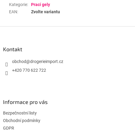
Kategorie
:
Prací gely
EAN
:
Zvolte variantu
Z
á
p
a
Kontakt
t
í
obchod
@
drogerieimport.cz
+420 770 622 722
Informace pro vás
Bezpečnostní listy
Obchodní podmínky
GDPR