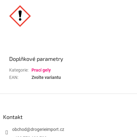
Doplňkové parametry
Kategorie
:
Prací gely
EAN
:
Zvolte variantu
Z
á
p
a
Kontakt
t
í
obchod
@
drogerieimport.cz