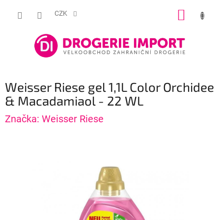
Přejít
NÁKUP
na
CZK
obsah
KOŠÍK
Weisser Riese gel 1,1L Color Orchidee
& Macadamiaol - 22 WL
Značka:
Weisser Riese