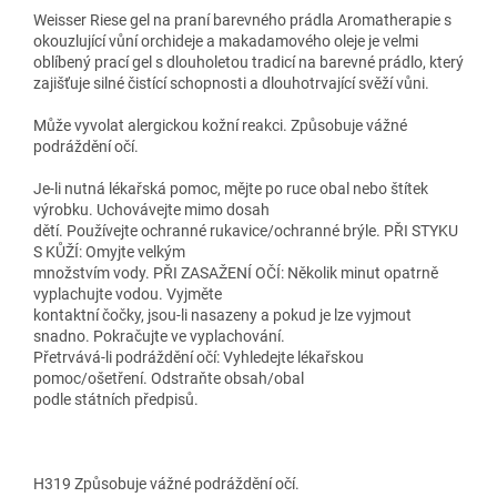
Weisser Riese gel na praní barevného prádla Aromatherapie s
okouzlující vůní orchideje a makadamového oleje je velmi
oblíbený prací gel s dlouholetou tradicí na barevné prádlo, který
zajišťuje silné čistící schopnosti a dlouhotrvající svěží vůni.
Může vyvolat alergickou kožní reakci. Způsobuje vážné
podráždění očí.
Je-li nutná lékařská pomoc, mějte po ruce obal nebo štítek
výrobku. Uchovávejte mimo dosah
dětí. Používejte ochranné rukavice/ochranné brýle. PŘI STYKU
S KŮŽÍ: Omyjte velkým
množstvím vody. PŘI ZASAŽENÍ OČÍ: Několik minut opatrně
vyplachujte vodou. Vyjměte
kontaktní čočky, jsou-li nasazeny a pokud je lze vyjmout
snadno. Pokračujte ve vyplachování.
Přetrvává-li podráždění očí: Vyhledejte lékařskou
pomoc/ošetření. Odstraňte obsah/obal
podle státních předpisů.
H319 Způsobuje vážné podráždění očí.