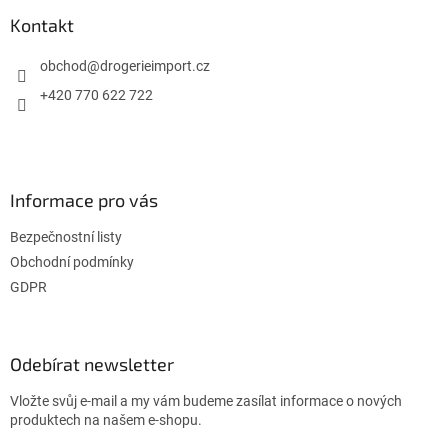
p
a
Kontakt
t
í
obchod
@
drogerieimport.cz
+420 770 622 722
Informace pro vás
Bezpečnostní listy
Obchodní podmínky
GDPR
Odebírat newsletter
Vložte svůj e-mail a my vám budeme zasílat informace o nových
produktech na našem e-shopu.