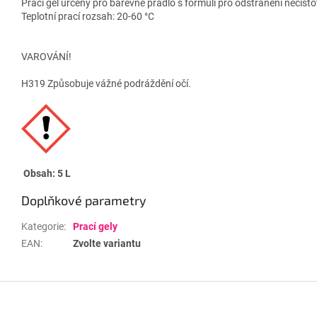
Prací gel určený pro barevné prádlo s formulí pro odstranění nečisto
Teplotní prací rozsah: 20-60 °C
VAROVÁNÍ!
H319 Způsobuje vážné podráždění očí.
Obsah: 5 L
Doplňkové parametry
Kategorie
:
Prací gely
EAN
:
Zvolte variantu
Z
á