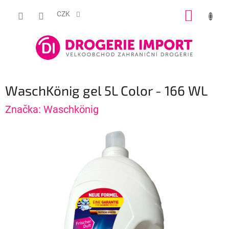
Přejít
NÁKUP
na
CZK
obsah
KOŠÍK
WaschKönig gel 5L Color - 166 WL
Značka:
Waschkönig