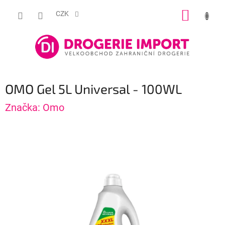
Přejít
NÁKUP
na
CZK
obsah
KOŠÍK
OMO Gel 5L Universal - 100WL
Značka:
Omo