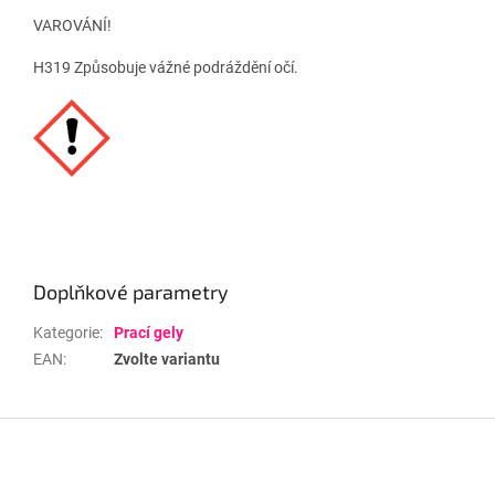
VAROVÁNÍ!
H319 Způsobuje vážné podráždění očí.
Doplňkové parametry
Kategorie
:
Prací gely
EAN
:
Zvolte variantu
Z
á
p