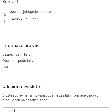
a
Kontakt
t
í
obchod
@
drogerieimport.cz
+420 770 622 722
Informace pro vás
Bezpečnostní listy
Obchodní podmínky
GDPR
Odebírat newsletter
Vložte svůj e-mail a my vám budeme zasílat informace o nových
produktech na našem e-shopu.
E-mail