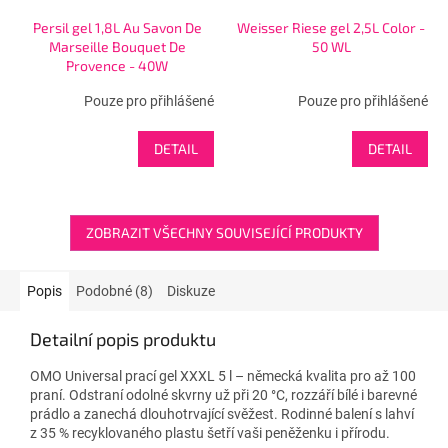
Persil gel 1,8L Au Savon De
Weisser Riese gel 2,5L Color -
Marseille Bouquet De
50 WL
Provence - 40W
Pouze pro přihlášené
Pouze pro přihlášené
DETAIL
DETAIL
ZOBRAZIT VŠECHNY SOUVISEJÍCÍ PRODUKTY
Popis
Podobné (8)
Diskuze
Detailní popis produktu
OMO Universal prací gel XXXL 5 l – německá kvalita pro až 100
praní. Odstraní odolné skvrny už při 20 °C, rozzáří bílé i barevné
prádlo a zanechá dlouhotrvající svěžest. Rodinné balení s lahví
z 35 % recyklovaného plastu šetří vaši peněženku i přírodu.