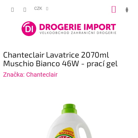
Přejít
NÁKUP
na
CZK
obsah
KOŠÍK
Chanteclair Lavatrice 2070ml
Muschio Bianco 46W - prací gel
Značka:
Chanteclair