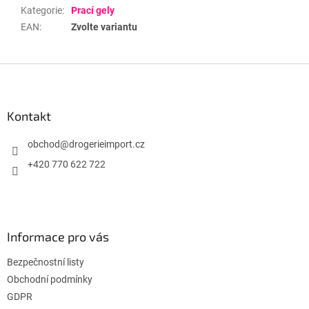
Kategorie
:
Prací gely
EAN
:
Zvolte variantu
Z
á
p
a
Kontakt
t
í
obchod
@
drogerieimport.cz
+420 770 622 722
Informace pro vás
Bezpečnostní listy
Obchodní podmínky
GDPR