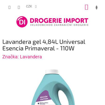
Přejít
NÁKUP
na
CZK
obsah
KOŠÍK
Lavandera gel 4,84L Universal
Esencia Primaveral - 110W
Značka:
Lavandera