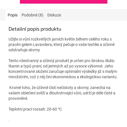
Popis
Podobné (8)
Diskuze
Detailní popis produktu
Užijte si vůní rozkvetlých jarních květin během celého roku s
pracím gelem Lavandera, který pečuje o vaše textilie a účinně
odstraňuje skvrny
Tento všestranný a účinný produkt je určen pro širokou škálu
tkanin a typů praní, od jemných až po vysoce výkonné. Jeho
koncentrované složení zaručuje optimální výsledky již s malým
množstvím, což z něj činí ekonomickou a ekologickou variantu.
Kromě toho, že účinně čistí nečistoty a skvrny, zanechá na
vašem oblečení svěží a dlouhotrvající vůni, udrží je déle čisté a
provoněné.
Teplotní prací rozsah: 20-60 °C
.