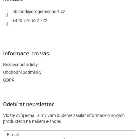
t
í
obchod
@
drogerieimport.cz
+420 770 622 722
Informace pro vás
Bezpečnostní listy
Obchodní podmínky
GDPR
Odebírat newsletter
Vložte svůj e-mail a my vám budeme zasílat informace o nových
produktech na našem e-shopu.
E-mail