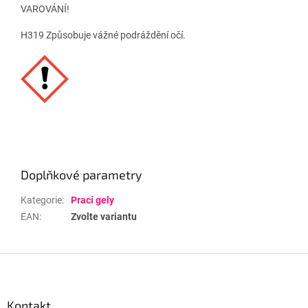
VAROVÁNÍ!
H319 Způsobuje vážné podráždění očí.
Doplňkové parametry
Kategorie
:
Prací gely
EAN
:
Zvolte variantu
Z
á
p
a
Kontakt