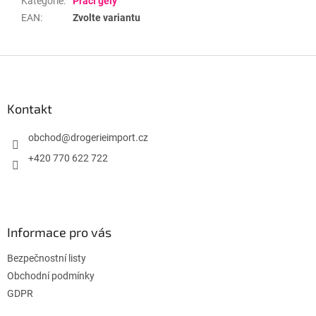
Kategorie
:
Prací gely
EAN
:
Zvolte variantu
Z
á
p
a
Kontakt
t
í
obchod
@
drogerieimport.cz
+420 770 622 722
Informace pro vás
Bezpečnostní listy
Obchodní podmínky
GDPR