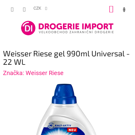
Přejít
NÁKUP
na
CZK
obsah
KOŠÍK
Weisser Riese gel 990ml Universal -
22 WL
Značka:
Weisser Riese