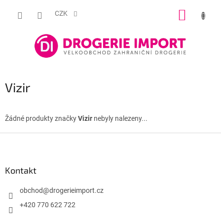
Přejít
NÁKUP
na
CZK
obsah
KOŠÍK
Vizir
Žádné produkty značky
Vizir
nebyly nalezeny...
Z
á
p
a
Kontakt
t
í
obchod
@
drogerieimport.cz
+420 770 622 722