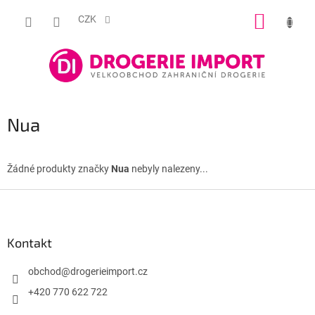
Přejít
NÁKUP
na
CZK
obsah
KOŠÍK
Nua
Žádné produkty značky
Nua
nebyly nalezeny...
Z
á
p
a
Kontakt
t
í
obchod
@
drogerieimport.cz
+420 770 622 722