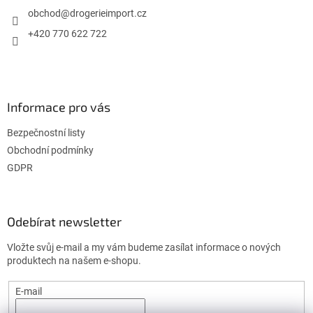
t
í
í
obchod
@
drogerieimport.cz
p
r
+420 770 622 722
v
k
y
v
ý
Informace pro vás
p
i
Bezpečnostní listy
s
u
Obchodní podmínky
GDPR
Odebírat newsletter
Vložte svůj e-mail a my vám budeme zasílat informace o nových
produktech na našem e-shopu.
E-mail