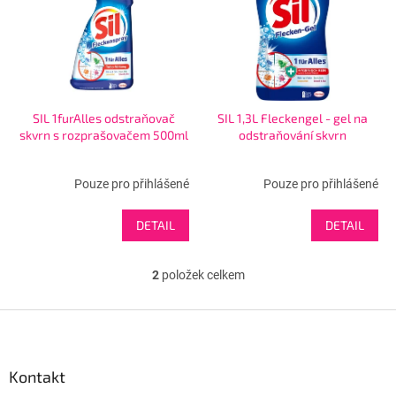
s
u
p
k
r
t
o
ů
d
u
SIL 1furAlles odstraňovač
SIL 1,3L Fleckengel - gel na
k
skvrn s rozprašovačem 500ml
odstraňování skvrn
t
ů
Pouze pro přihlášené
Pouze pro přihlášené
DETAIL
DETAIL
2
položek celkem
O
v
l
Z
á
á
d
p
a
a
Kontakt
c