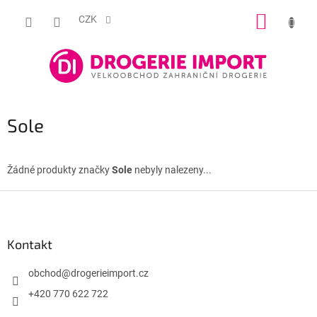
Přejít
NÁKUP
na
CZK
obsah
KOŠÍK
Sole
Žádné produkty značky
Sole
nebyly nalezeny...
Z
á
p
a
Kontakt
t
í
obchod
@
drogerieimport.cz
+420 770 622 722