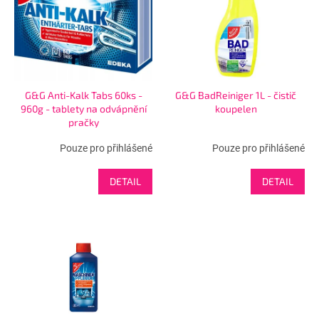
s
u
p
k
r
t
o
ů
d
u
G&G Anti-Kalk Tabs 60ks -
G&G BadReiniger 1L - čistič
k
960g - tablety na odvápnění
koupelen
t
pračky
ů
Pouze pro přihlášené
Pouze pro přihlášené
DETAIL
DETAIL