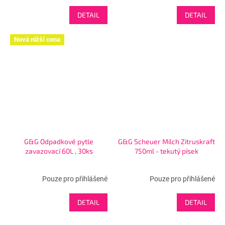
DETAIL
DETAIL
Nová nižší cena
G&G Odpadkové pytle
G&G Scheuer Milch Zitruskraft
zavazovací 60L , 30ks
750ml - tekutý písek
Pouze pro přihlášené
Pouze pro přihlášené
DETAIL
DETAIL