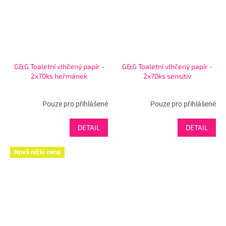
G&G Toaletní vlhčený papír -
G&G Toaletní vlhčený papír -
2x70ks heřmánek
2x70ks sensitiv
Pouze pro přihlášené
Pouze pro přihlášené
DETAIL
DETAIL
Nová nižší cena