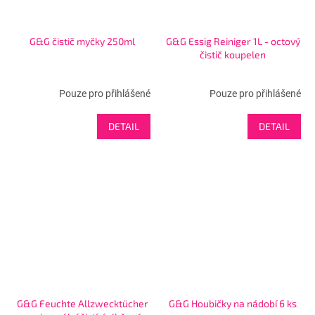
G&G čistič myčky 250ml
G&G Essig Reiniger 1L - octový
čistič koupelen
Pouze pro přihlášené
Pouze pro přihlášené
DETAIL
DETAIL
G&G Feuchte Allzwecktücher
G&G Houbičky na nádobí 6 ks