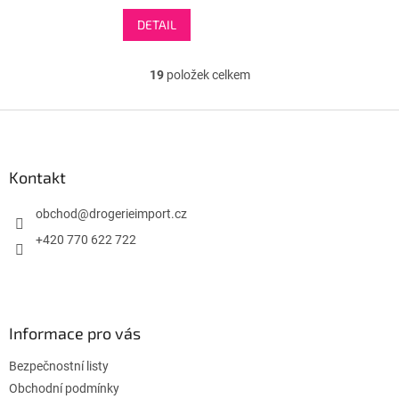
DETAIL
19
položek celkem
O
v
l
Z
á
á
d
p
a
a
Kontakt
c
t
í
í
obchod
@
drogerieimport.cz
p
r
+420 770 622 722
v
k
y
v
ý
Informace pro vás
p
i
Bezpečnostní listy
s
u
Obchodní podmínky