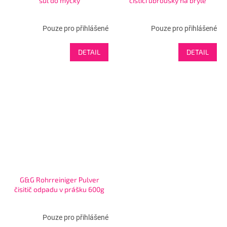
sůl do myčky
čistící ubrousky na brýle
Pouze pro přihlášené
Pouze pro přihlášené
DETAIL
DETAIL
G&G Rohrreiniger Pulver
čisitič odpadu v prášku 600g
Pouze pro přihlášené