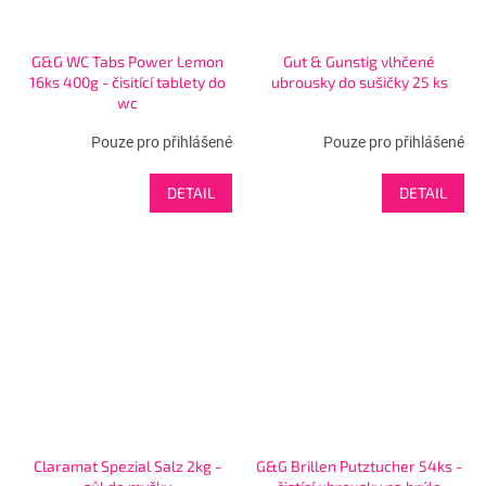
G&G WC Tabs Power Lemon
Gut & Gunstig vlhčené
16ks 400g - čisitící tablety do
ubrousky do sušičky 25 ks
wc
Pouze pro přihlášené
Pouze pro přihlášené
DETAIL
DETAIL
Claramat Spezial Salz 2kg -
G&G Brillen Putztucher 54ks -