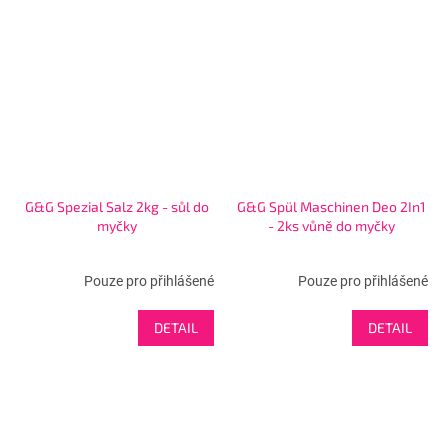
G&G Spezial Salz 2kg - sůl do
G&G Spül Maschinen Deo 2In1
myčky
- 2ks vůně do myčky
Pouze pro přihlášené
Pouze pro přihlášené
DETAIL
DETAIL