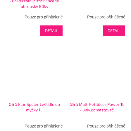
- univerzální čistící vlhčené
ubrousky 80ks
Pouze pro přihlášené
Pouze pro přihlášené
DETAIL
DETAIL
G&G Klar Spuler Leštidlo do
G&G Multi Fettlöser Power 1L
myčky 1L
- univ.odmašťovač
Pouze pro přihlášené
Pouze pro přihlášené