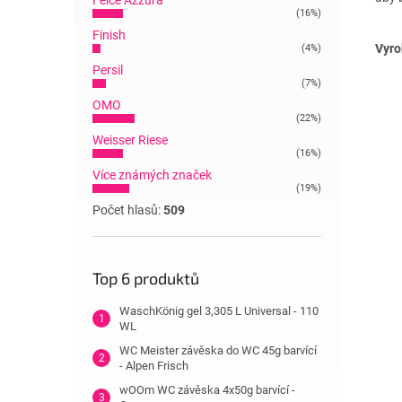
Felce Azzura
(16%)
Finish
Vyro
(4%)
Persil
(7%)
OMO
(22%)
Weisser Riese
(16%)
Více známých značek
(19%)
Počet hlasů:
509
Top 6 produktů
WaschKönig gel 3,305 L Universal - 110
WL
WC Meister závěska do WC 45g barvící
- Alpen Frisch
wOOm WC závěska 4x50g barvící -