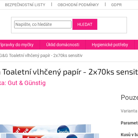
BEZPEČNOSTNÍ LISTY
OBCHODNÍ PODMÍNKY
GDPR
HLEDAT
řípravky do myčky
Úklid domácnosti
Hygienické potřeby
G&G Toaletní vlhčený papír - 2x70ks sensitiv
Toaletní vlhčený papír - 2x70ks sensit
ka:
Gut & Günstig
Pouze
Varianta
Parametr
Kusů v b