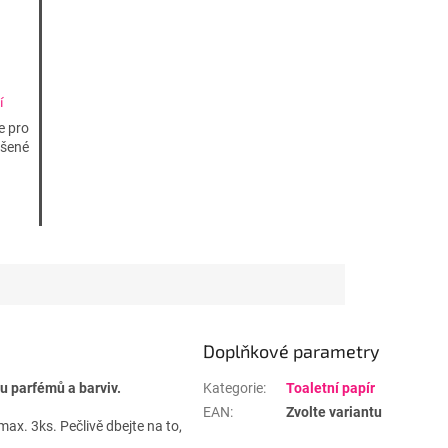
í
 -
e pro
ášené
Doplňkové parametry
u parfémů a barviv.
Kategorie
:
Toaletní papír
EAN
:
Zvolte variantu
ax. 3ks. Pečlivě dbejte na to,