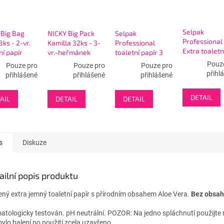
Selpak
 Big Bag
NICKY Big Pack
Selpak
Professional
ks - 2-vr.
Kamilla 32ks - 3-
Professional
Extra toaletn
ní papír
vr.-heřmánek
toaletní papír 3
papír 2 vrstvý
toaletní papír
vrstvý - 24rolí
Pouz
Pouze pro
Pouze pro
Pouze pro
24rolí
přihl
přihlášené
přihlášené
přihlášené
DETAIL
AIL
DETAIL
DETAIL
s
Diskuze
ailní popis produktu
ený extra jemný toaletní papír s přírodním obsahem Aloe Vera.
Bez obsah
atologicky testován. pH neutrální. POZOR: Na jedno spláchnutí použijte m
bylo balení po použití zcela uzavřeno.