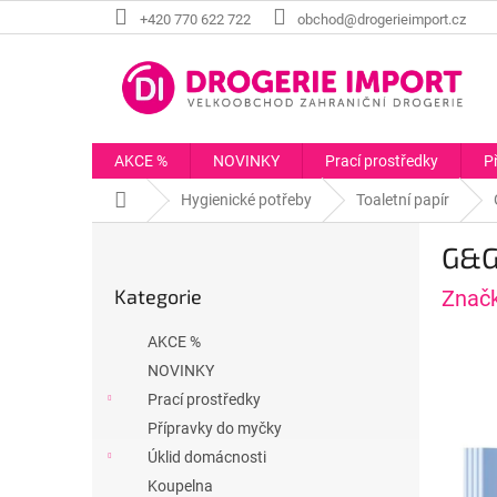
Přejít
+420 770 622 722
obchod@drogerieimport.cz
na
obsah
AKCE %
NOVINKY
Prací prostředky
P
Domů
Hygienické potřeby
Toaletní papír
P
G&G 
o
Přeskočit
s
Kategorie
Znač
kategorie
t
r
AKCE %
a
NOVINKY
n
Prací prostředky
n
í
Přípravky do myčky
p
Úklid domácnosti
a
Koupelna