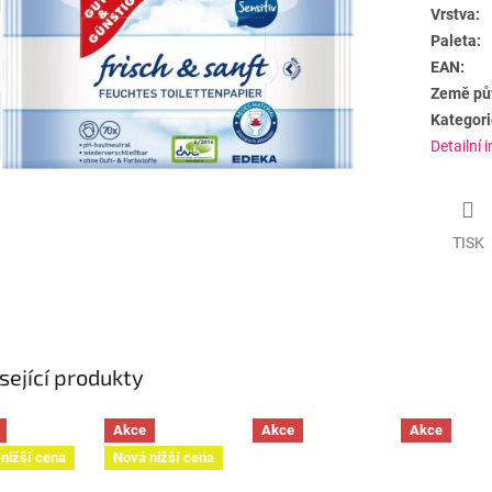
Vrstva:
Paleta:
EAN:
Země pů
Kategori
Detailní 
TISK
sející produkty
Akce
Akce
Akce
nižší cena
Nová nižší cena