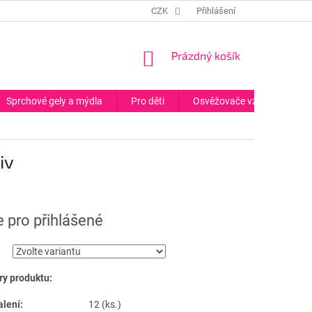
CZK
Přihlášení
NÁKUPNÍ
Prázdný košík
KOŠÍK
Sprchové gely a mýdla
Pro děti
Osvěžovače vzduchu
iv
 pro přihlášené
y produktu:
alení:
12 (ks.)