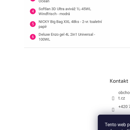
Ocean
Softlan 3D Ultra aviváž 1L-45WL
Windfrisch - modrá
NICKY Big Bag XXL 48ks - 2-vr. toaletní
papír
Deluxe Enzo gel 4L 2in1 Universal -
100WL
Z
á
p
a
t
Kontakt
í
obcho
t.cz
+420 
Tento web p