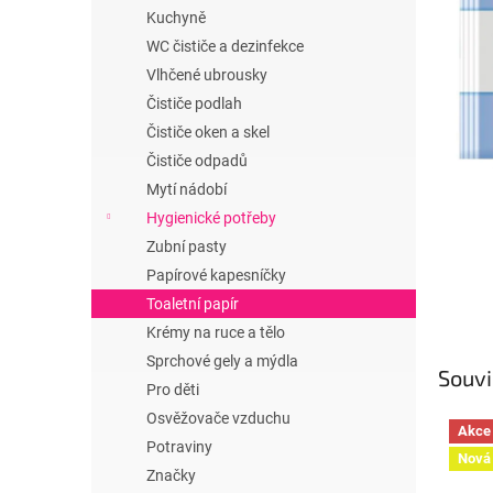
n
Kuchyně
e
WC čističe a dezinfekce
l
Vlhčené ubrousky
Čističe podlah
Čističe oken a skel
Čističe odpadů
Mytí nádobí
Hygienické potřeby
Zubní pasty
Papírové kapesníčky
Toaletní papír
Krémy na ruce a tělo
Sprchové gely a mýdla
Souvi
Pro děti
Osvěžovače vzduchu
Akce
Potraviny
Nová 
Značky