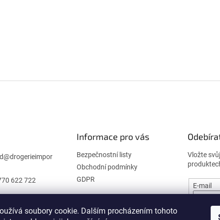
Informace pro vás
Odebíra
Bezpečnostní listy
Vložte svů
d
@
drogerieimpor
produktec
Obchodní podmínky
GDPR
770 622 722
E-mail
oužívá soubory cookie. Dalším procházením tohoto
PŘIHL