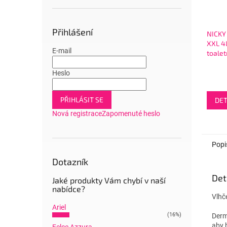
Přihlášení
NICKY
XXL 48
E-mail
toalet
Heslo
PŘIHLÁSIT SE
DET
Nová registrace
Zapomenuté heslo
Popi
Dotazník
Det
Jaké produkty Vám chybí v naší
nabídce?
Vlhč
Ariel
(16%)
Derm
aby 