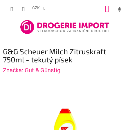
Přejít
NÁKUP
na
CZK
obsah
KOŠÍK
G&G Scheuer Milch Zitruskraft
750ml - tekutý písek
Značka:
Gut & Günstig