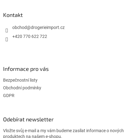
á
p
a
Kontakt
t
í
obchod
@
drogerieimport.cz
+420 770 622 722
Informace pro vás
Bezpečnostní listy
Obchodní podmínky
GDPR
Odebírat newsletter
Vložte svůj e-mail a my vám budeme zasílat informace o nových
produktech na našem e-shopu.