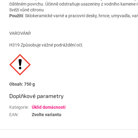
čištěném povrchu. Účinně odstraňuje usazeniny z vodního kamene 
Svěží vůně citronu
Použití
: Sklokeramické varné a pracovní desky, hrnce, umyvadla, van
VAROVÁNÍ!
H319 Způsobuje vážné podráždění očí.
Obsah: 750 g
Doplňkové parametry
Kategorie
:
Úklid domácnosti
EAN
:
Zvolte variantu
Z