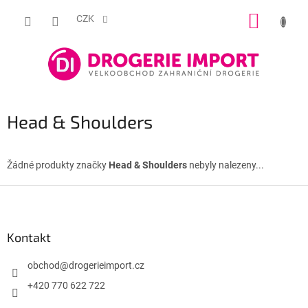
Přejít
NÁKUP
na
CZK
obsah
KOŠÍK
Head & Shoulders
Žádné produkty značky
Head & Shoulders
nebyly nalezeny...
Z
á
p
a
Kontakt
t
í
obchod
@
drogerieimport.cz
+420 770 622 722