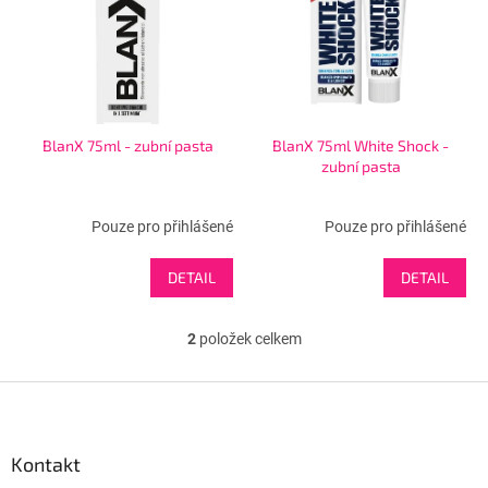
s
u
p
k
r
t
o
ů
d
u
BlanX 75ml - zubní pasta
BlanX 75ml White Shock -
k
zubní pasta
t
ů
Pouze pro přihlášené
Pouze pro přihlášené
DETAIL
DETAIL
2
položek celkem
O
v
l
Z
á
á
d
p
a
a
Kontakt
c