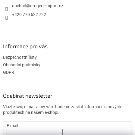
t
í
í
obchod
@
drogerieimport.cz
p
r
+420 770 622 722
v
k
y
v
ý
Informace pro vás
p
i
Bezpečnostní listy
s
u
Obchodní podmínky
GDPR
Odebírat newsletter
Vložte svůj e-mail a my vám budeme zasílat informace o nových
produktech na našem e-shopu.
E-mail