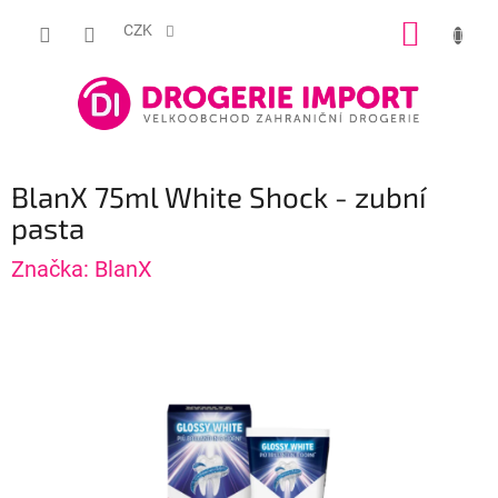
Přejít
NÁKUP
na
CZK
obsah
KOŠÍK
BlanX 75ml White Shock - zubní
pasta
Značka:
BlanX