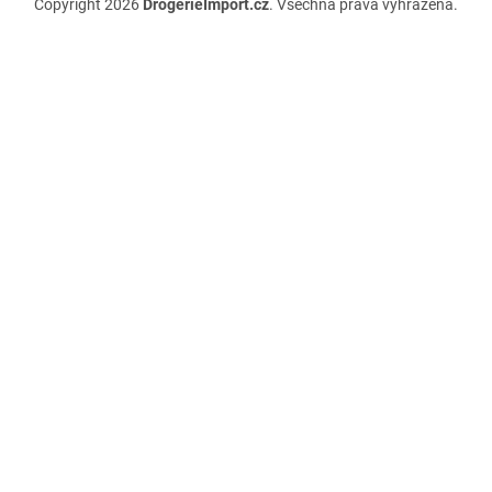
Copyright 2026
DrogerieImport.cz
. Všechna práva vyhrazena.