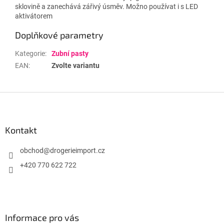
sklovině a zanechává zářivý úsměv. Možno používat i s LED
aktivátorem
Doplňkové parametry
Kategorie
:
Zubní pasty
EAN
:
Zvolte variantu
Z
á
p
a
Kontakt
t
í
obchod
@
drogerieimport.cz
+420 770 622 722
Informace pro vás