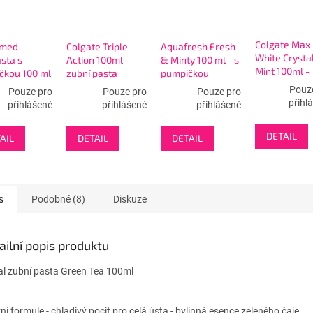
Colgate Max
amed
Colgate Triple
Aquafresh Fresh
White Crysta
sta s
Action 100ml -
& Minty 100 ml - s
Mint 100ml -
čkou 100 ml
zubní pasta
pumpičkou
zubní pasta
Weis -
Pouz
Pouze pro
Pouze pro
Pouze pro
ná
přihl
přihlášené
přihlášené
přihlášené
DETAIL
AIL
DETAIL
DETAIL
s
Podobné (8)
Diskuze
ailní popis produktu
al zubní pasta Green Tea 100ml
ní formule - chladivý pocit pro celá ústa - bylinná esence zeleného čaje