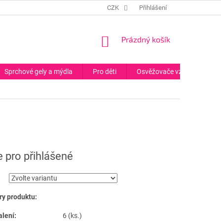
CZK
Přihlášení
NÁKUPNÍ
Prázdný košík
KOŠÍK
Sprchové gely a mýdla
Pro děti
Osvěžovače vzduchu
 pro přihlášené
y produktu:
alení:
6 (ks.)