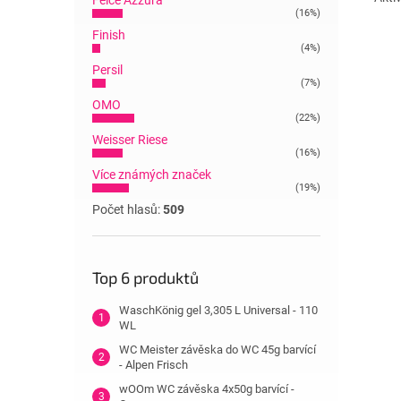
Felce Azzura
(16%)
Finish
(4%)
Persil
(7%)
OMO
(22%)
Weisser Riese
(16%)
Více známých značek
(19%)
Počet hlasů:
509
Top 6 produktů
WaschKönig gel 3,305 L Universal - 110
WL
WC Meister závěska do WC 45g barvící
- Alpen Frisch
wOOm WC závěska 4x50g barvící -