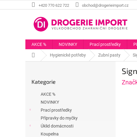
Přejít
+420 770 622 722
obchod@drogerieimport.cz
na
obsah
AKCE %
NOVINKY
Prací prostředky
P
Domů
Hygienické potřeby
Zubní pasty
Si
P
Sign
o
Přeskočit
s
Kategorie
Znač
kategorie
t
r
AKCE %
a
NOVINKY
n
Prací prostředky
n
í
Přípravky do myčky
p
Úklid domácnosti
a
Koupelna