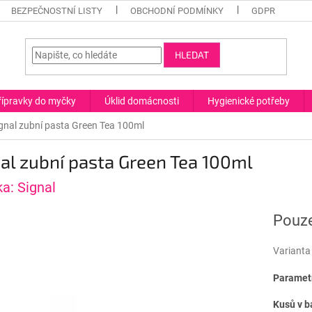
BEZPEČNOSTNÍ LISTY
OBCHODNÍ PODMÍNKY
GDPR
HLEDAT
řípravky do myčky
Úklid domácnosti
Hygienické potřeby
gnal zubní pasta Green Tea 100ml
al zubní pasta Green Tea 100ml
ka:
Signal
Pouze
Varianta
Parametr
Kusů v b