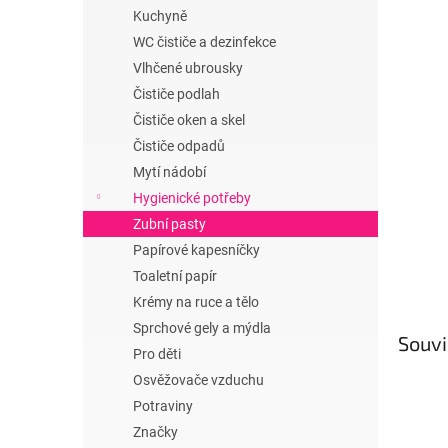
n
Kuchyně
e
WC čističe a dezinfekce
l
Vlhčené ubrousky
Čističe podlah
Čističe oken a skel
Čističe odpadů
Mytí nádobí
Hygienické potřeby
Zubní pasty
Papírové kapesníčky
Toaletní papír
Krémy na ruce a tělo
Sprchové gely a mýdla
Souvi
Pro děti
Osvěžovače vzduchu
Potraviny
Značky