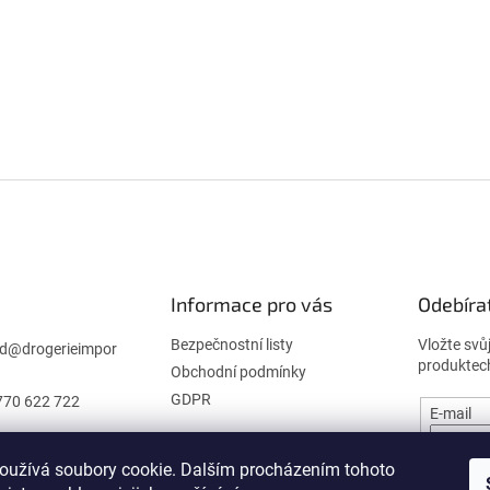
Informace pro vás
Odebíra
Bezpečnostní listy
Vložte svů
d
@
drogerieimpor
produktec
Obchodní podmínky
GDPR
770 622 722
E-mail
oužívá soubory cookie. Dalším procházením tohoto
PŘIHL