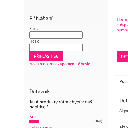
Přihlášení
Ther
zub.pa
E-mail
pumpi
Natur
stříbr
Heslo
PŘIHLÁSIT SE
DET
Nová registrace
Zapomenuté heslo
Popi
Dotazník
Det
Jaké produkty Vám chybí v naší
nabídce?
Sign
Ariel
(16%)
Aktiv