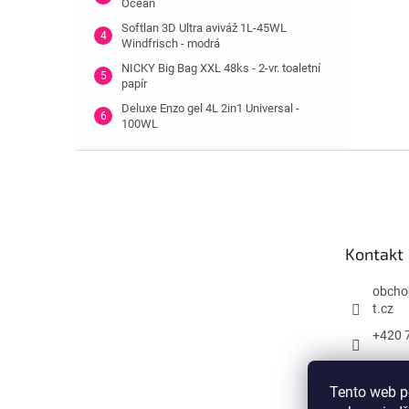
Ocean
Softlan 3D Ultra aviváž 1L-45WL
Windfrisch - modrá
NICKY Big Bag XXL 48ks - 2-vr. toaletní
papír
Deluxe Enzo gel 4L 2in1 Universal -
100WL
Z
á
p
a
t
Kontakt
í
obcho
t.cz
+420 
Tento web p