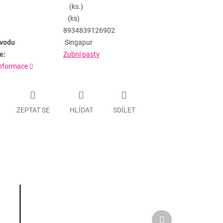
(ks.)
(ks)
8934839126902
vodu
Singapur
e:
Zubní pasty
informace
ZEPTAT SE
HLÍDAT
SDÍLET
Další