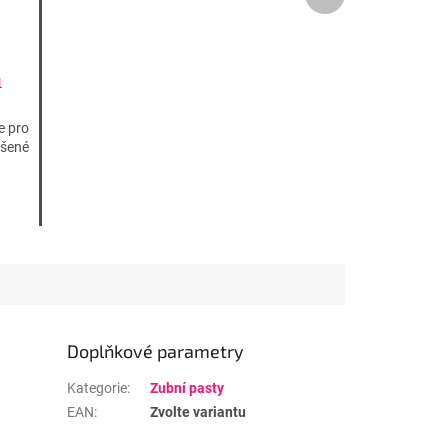
produkt
l
e pro
ášené
Doplňkové parametry
Kategorie
:
Zubní pasty
EAN
:
Zvolte variantu