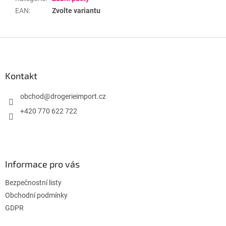
EAN
:
Zvolte variantu
Z
á
p
a
Kontakt
t
í
obchod
@
drogerieimport.cz
+420 770 622 722
Informace pro vás
Bezpečnostní listy
Obchodní podmínky
GDPR