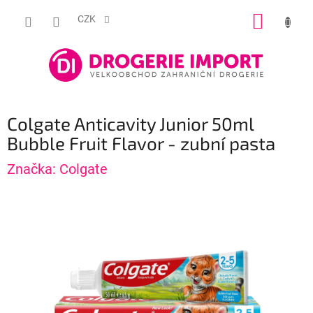
Přejít
NÁKUP
na
CZK
obsah
KOŠÍK
Colgate Anticavity Junior 50ml
Bubble Fruit Flavor - zubní pasta
Značka:
Colgate