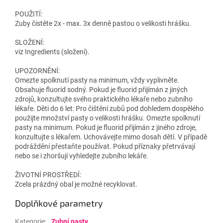
POUŽITÍ:
Zuby čistěte 2x - max. 3x denně pastou o velikosti hrášku.
SLOŽENÍ:
viz Ingredients (složení).
UPOZORNĚNÍ:
Omezte spolknutí pasty na minimum, vždy vyplivněte.
Obsahuje fluorid sodný. Pokud je fluorid přijímán z jiných
zdrojů, konzultujte svého praktického lékaře nebo zubního
lékaře. Děti do 6 let: Pro čištění zubů pod dohledem dospělého
použijte množství pasty o velikosti hrášku. Omezte spolknutí
pasty na minimum. Pokud je fluorid přijímán z jiného zdroje,
konzultujte s lékařem. Uchovávejte mimo dosah dětí. V případě
podráždění přestaňte používat. Pokud příznaky přetrvávají
nebo se i zhoršují vyhledejte zubního lekáře.
ŽIVOTNÍ PROSTŘEDÍ:
Zcela prázdný obal je možné recyklovat.
Doplňkové parametry
Kategorie
:
Zubní pasty