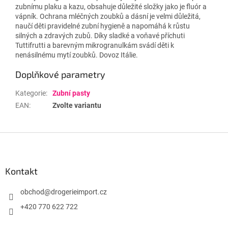
zubnímu plaku a kazu, obsahuje důležité složky jako je fluór a
vápník. Ochrana mléčných zoubků a dásní je velmi důležitá,
naučí děti pravidelné zubní hygieně a napomáhá k růstu
silných a zdravých zubů. Díky sladké a voňavé příchuti
Tuttifrutti a barevným mikrogranulkám svádí děti k
nenásilnému mytí zoubků. Dovoz Itálie.
Doplňkové parametry
Kategorie
:
Zubní pasty
EAN
:
Zvolte variantu
Z
á
p
a
Kontakt
t
í
obchod
@
drogerieimport.cz
+420 770 622 722