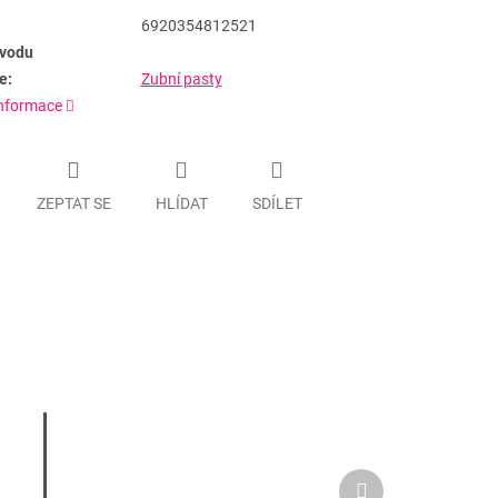
6920354812521
vodu
e:
Zubní pasty
informace
ZEPTAT SE
HLÍDAT
SDÍLET
Další