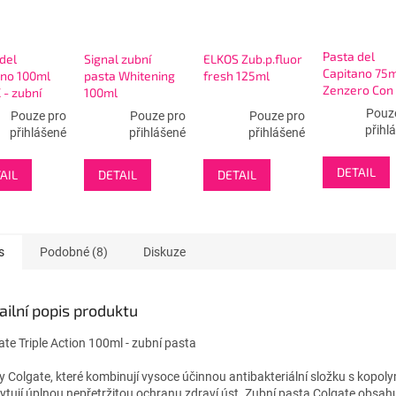
Pasta del
del
Signal zubní
ELKOS Zub.p.fluor
Capitano 75m
ano 100ml
pasta Whitening
fresh 125ml
Zenzero Con
 - zubní
100ml
Antibatterico
 černá
Pouz
Pouze pro
Pouze pro
Pouze pro
zubní pasta
přihl
přihlášené
přihlášené
přihlášené
DETAIL
AIL
DETAIL
DETAIL
s
Podobné (8)
Diskuze
ailní popis produktu
ate Triple Action 100ml - zubní pasta
y Colgate, které kombinují vysoce účinnou antibakteriální složku s kopol
ytují úplnou nepřetržitou ochranu zdraví úst. Zubní pasta Colgate obsah