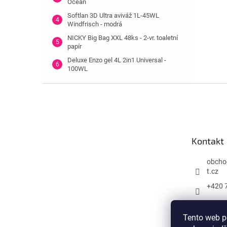
Ocean
Softlan 3D Ultra aviváž 1L-45WL
Windfrisch - modrá
NICKY Big Bag XXL 48ks - 2-vr. toaletní
papír
Deluxe Enzo gel 4L 2in1 Universal -
100WL
Z
á
p
a
t
Kontakt
í
obcho
t.cz
+420 
Tento web p