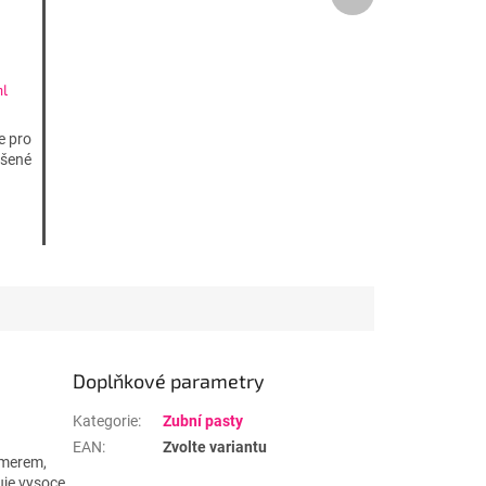
produkt
l
 -
e pro
ášené
Doplňkové parametry
Kategorie
:
Zubní pasty
EAN
:
Zvolte variantu
ymerem,
uje vysoce