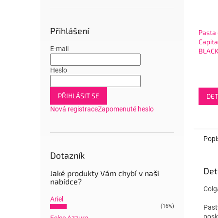
Přihlášení
Pasta 
Capit
E-mail
BLACK
pasta
Heslo
PŘIHLÁSIT SE
DET
Nová registrace
Zapomenuté heslo
Popi
Dotazník
Det
Jaké produkty Vám chybí v naší
nabídce?
Colg
Ariel
(16%)
Past
posk