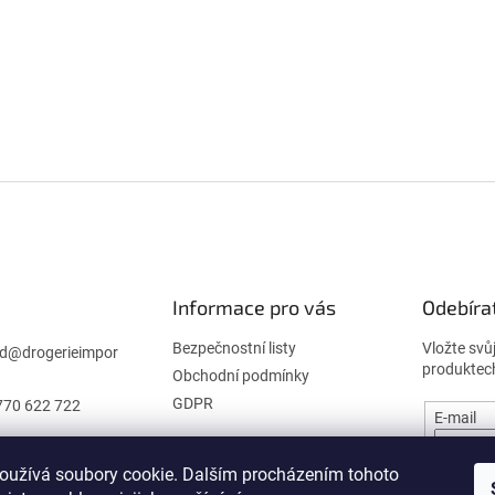
Informace pro vás
Odebíra
Bezpečnostní listy
Vložte svů
d
@
drogerieimpor
produktec
Obchodní podmínky
GDPR
770 622 722
E-mail
oužívá soubory cookie. Dalším procházením tohoto
PŘIHL