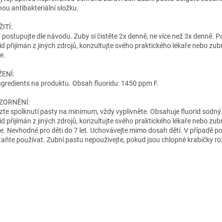
nou antibakteriální složku.
ITÍ:
 postupujte dle návodu. Zuby si čistěte 2x denně, ne více než 3x denně. P
rid přijímán z jiných zdrojů, konzultujte svého praktického lékaře nebo zub
e.
ENÍ:
Ingredients na produktu. Obsah fluoridu: 1450 ppm F.
ZORNĚNÍ:
te spolknutí pasty na minimum, vždy vyplivněte. Obsahuje fluorid sodný.
rid přijímán z jiných zdrojů, konzultujte svého praktického lékaře nebo zub
ře. Nevhodné pro děti do 7 let. Uchovávejte mimo dosah dětí. V případě p
taňte používat. Zubní pastu nepouživejte, pokud jsou chlopné krabičky ro