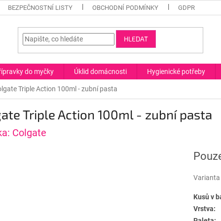
BEZPEČNOSTNÍ LISTY
OBCHODNÍ PODMÍNKY
GDPR
HLEDAT
řípravky do myčky
Úklid domácnosti
Hygienické potřeby
lgate Triple Action 100ml - zubní pasta
ate Triple Action 100ml - zubní pasta
ka:
Colgate
Pouze
Varianta
Kusů v b
Vrstva:
Paleta: