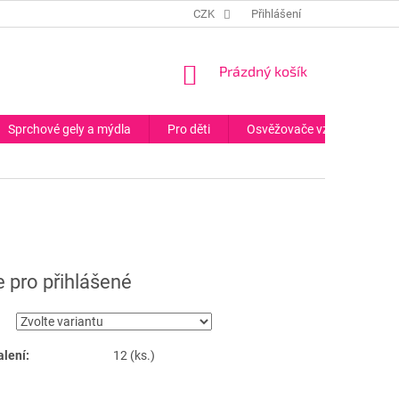
CZK
Přihlášení
NÁKUPNÍ
Prázdný košík
KOŠÍK
Sprchové gely a mýdla
Pro děti
Osvěžovače vzduchu
 pro přihlášené
alení:
12 (ks.)