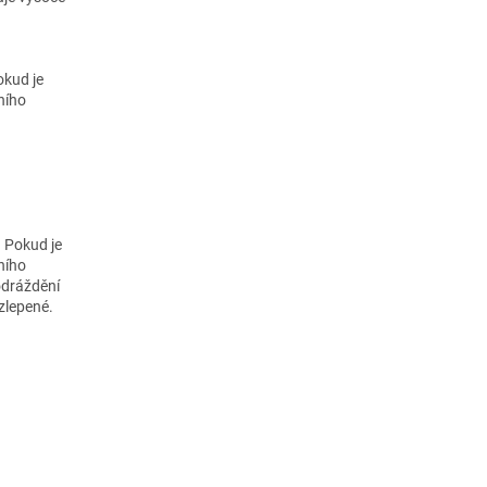
okud je
ního
 Pokud je
ního
odráždění
zlepené.