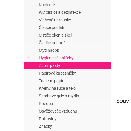
n
Kuchyně
e
WC čističe a dezinfekce
l
Vlhčené ubrousky
Čističe podlah
Čističe oken a skel
Čističe odpadů
Mytí nádobí
Hygienické potřeby
Zubní pasty
Papírové kapesníčky
Toaletní papír
Krémy na ruce a tělo
Sprchové gely a mýdla
Souvi
Pro děti
Osvěžovače vzduchu
Potraviny
Značky