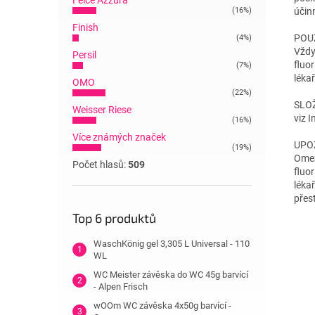
Felce Azzura
(16%)
účin
Finish
POUŽ
(4%)
Vždy
Persil
fluo
(7%)
lékař
OMO
(22%)
SLOŽ
Weisser Riese
viz 
(16%)
Více známých značek
UPO
(19%)
Omez
Počet hlasů:
509
fluo
léka
přes
Top 6 produktů
WaschKönig gel 3,305 L Universal - 110
WL
WC Meister závěska do WC 45g barvící
- Alpen Frisch
wOOm WC závěska 4x50g barvící -