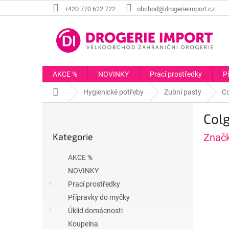
Přejít
+420 770 622 722
obchod@drogerieimport.cz
na
obsah
AKCE %
NOVINKY
Prací prostředky
P
Domů
Hygienické potřeby
Zubní pasty
Co
P
Colg
o
Přeskočit
s
Kategorie
Znač
kategorie
t
r
AKCE %
a
NOVINKY
n
Prací prostředky
n
í
Přípravky do myčky
p
Úklid domácnosti
a
Koupelna