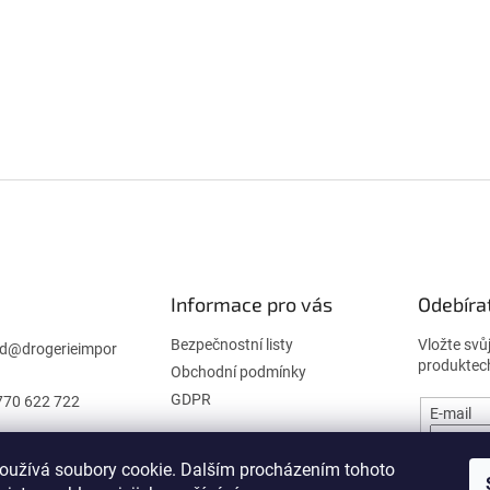
Informace pro vás
Odebíra
Bezpečnostní listy
Vložte svů
d
@
drogerieimpor
produktec
Obchodní podmínky
GDPR
770 622 722
E-mail
oužívá soubory cookie. Dalším procházením tohoto
PŘIHL