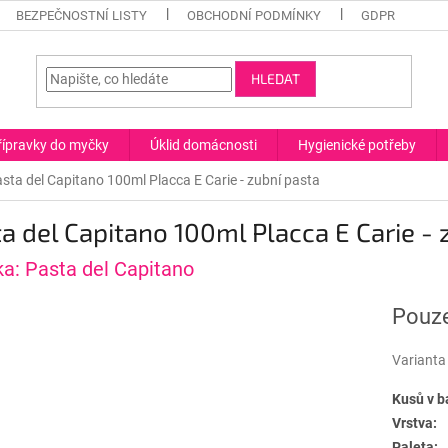
BEZPEČNOSTNÍ LISTY
OBCHODNÍ PODMÍNKY
GDPR
HLEDAT
řípravky do myčky
Úklid domácnosti
Hygienické potřeby
sta del Capitano 100ml Placca E Carie - zubní pasta
a del Capitano 100ml Placca E Carie - 
ka:
Pasta del Capitano
Pouze
Varianta
Kusů v b
Vrstva:
Paleta: