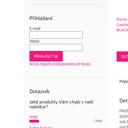
Přihlášení
Pasta 
Capit
E-mail
BLACK
pasta
Heslo
PŘIHLÁSIT SE
DET
Nová registrace
Zapomenuté heslo
Popi
Dotazník
Det
Jaké produkty Vám chybí v naší
nabídce?
PAST
duti
Ariel
(16%)
soli,
použ