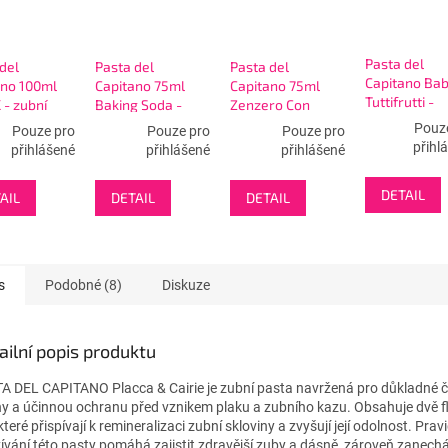
Pasta del
del
Pasta del
Pasta del
Capitano Bab
ano 100ml
Capitano 75ml
Capitano 75ml
Tuttifrutti -
 - zubní
Baking Soda -
Zenzero Con
dětská zubní
 černá
zubní pasta
Antibatterico -
Pouz
Pouze pro
Pouze pro
Pouze pro
pasta
zubní pasta
přihl
přihlášené
přihlášené
přihlášené
DETAIL
AIL
DETAIL
DETAIL
s
Podobné (8)
Diskuze
ailní popis produktu
A DEL CAPITANO Placca & Cairie je zubní pasta navržená pro důkladné či
ny a účinnou ochranu před vznikem plaku a zubního kazu. Obsahuje dvě f
 které přispívají k remineralizaci zubní skloviny a zvyšují její odolnost. Prav
ívání této pasty pomáhá zajistit zdravější zuby a dásně, zároveň zanech