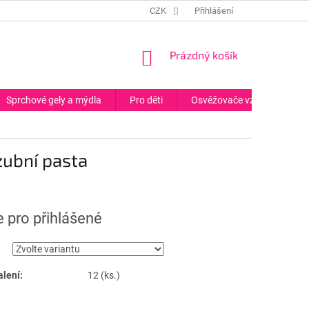
CZK
Přihlášení
NÁKUPNÍ
Prázdný košík
KOŠÍK
Sprchové gely a mýdla
Pro děti
Osvěžovače vzduchu
zubní pasta
 pro přihlášené
alení:
12 (ks.)