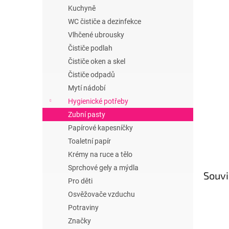
n
Kuchyně
e
WC čističe a dezinfekce
l
Vlhčené ubrousky
Čističe podlah
Čističe oken a skel
Čističe odpadů
Mytí nádobí
Hygienické potřeby
Zubní pasty
Papírové kapesníčky
Toaletní papír
Krémy na ruce a tělo
Sprchové gely a mýdla
Souvi
Pro děti
Osvěžovače vzduchu
Potraviny
Značky