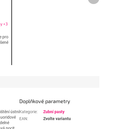
produkt
y +3
e pro
ášené
Doplňkové parametry
štění ústní
Kategorie
:
Zubní pasty
luoridové
EAN
:
Zvolte variantu
idelné
ává pocit