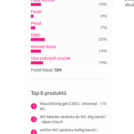
Felce Azzura
(16%)
dlouh
Finish
(4%)
Persil
(7%)
OMO
(22%)
Weisser Riese
(16%)
Více známých značek
(19%)
Počet hlasů:
509
Top 6 produktů
WaschKönig gel 3,305 L Universal - 110
WL
WC Meister závěska do WC 45g barvící
- Alpen Frisch
wOOm WC závěska 4x50g barvící -