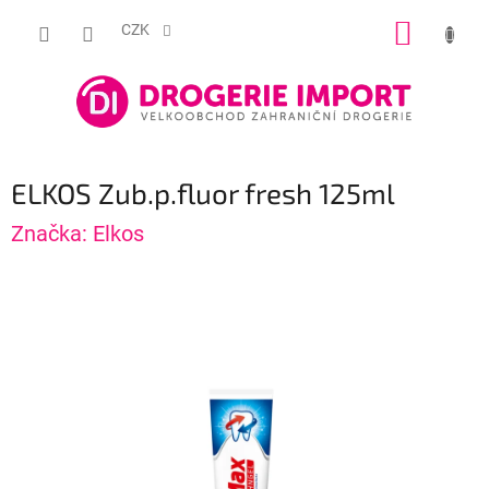
Přejít
NÁKUP
na
CZK
obsah
KOŠÍK
ELKOS Zub.p.fluor fresh 125ml
Značka:
Elkos