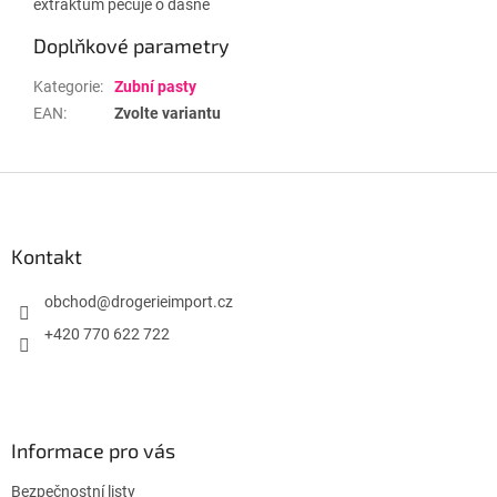
extraktům pečuje o dásně
Doplňkové parametry
Kategorie
:
Zubní pasty
EAN
:
Zvolte variantu
Z
á
p
a
Kontakt
t
í
obchod
@
drogerieimport.cz
+420 770 622 722
Informace pro vás
Bezpečnostní listy