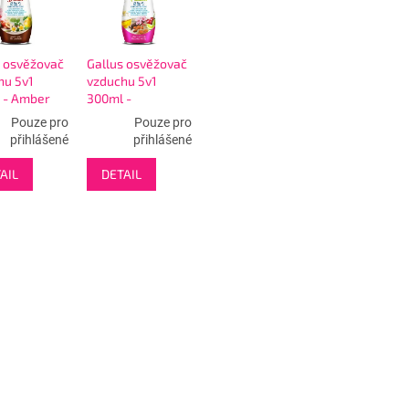
s osvěžovač
Gallus osvěžovač
hu 5v1
vzduchu 5v1
 - Amber
300ml -
 - hnědý
Cashmere
Pouze pro
Pouze pro
Passion - růžový
přihlášené
přihlášené
AIL
DETAIL
O
v
l
á
d
a
c
í
p
r
v