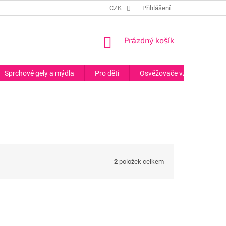
CZK
Přihlášení
NÁKUPNÍ
Prázdný košík
KOŠÍK
Sprchové gely a mýdla
Pro děti
Osvěžovače vzduchu
2
položek celkem