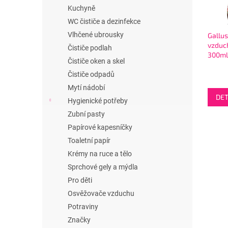
i
r
n
Kuchyně
s
o
e
p
WC čističe a dezinfekce
d
l
r
u
Vlhčené ubrousky
Gallu
o
k
vzduc
Čističe podlah
300ml
d
t
Čističe oken a skel
Dream
u
ů
Čističe odpadů
k
Mytí nádobí
t
DET
ů
Hygienické potřeby
Zubní pasty
Papírové kapesníčky
Toaletní papír
Krémy na ruce a tělo
Sprchové gely a mýdla
Pro děti
Osvěžovače vzduchu
Potraviny
Značky