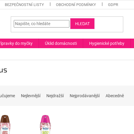
BEZPEČNOSTNÍ LISTY
OBCHODNÍ PODMÍNKY
GDPR
HLEDAT
řípravky do myčky
Úklid domácnosti
Hygienické potřeby
us
učujeme
Nejlevnější
Nejdražší
Nejprodávanější
Abecedně