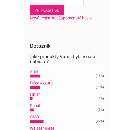
PŘIHLÁSIT SE
Nová registrace
Zapomenuté heslo
Dotazník
Jaké produkty Vám chybí v naší
nabídce?
Ariel
(16%)
Felce Azzura
(16%)
Finish
(4%)
Persil
(7%)
OMO
(22%)
Weisser Riese