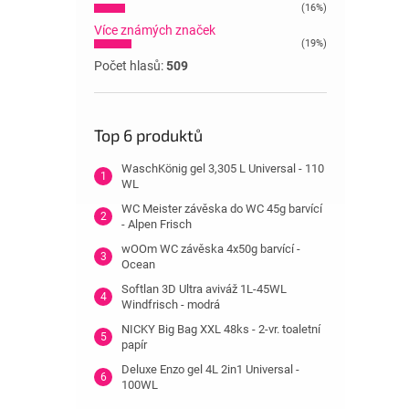
(16%)
Více známých značek
(19%)
Počet hlasů:
509
Top 6 produktů
WaschKönig gel 3,305 L Universal - 110
WL
WC Meister závěska do WC 45g barvící
- Alpen Frisch
wOOm WC závěska 4x50g barvící -
Ocean
Softlan 3D Ultra aviváž 1L-45WL
Windfrisch - modrá
NICKY Big Bag XXL 48ks - 2-vr. toaletní
papír
Deluxe Enzo gel 4L 2in1 Universal -
100WL