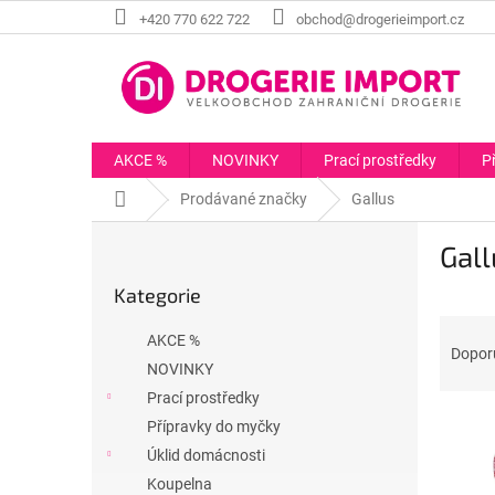
Přejít
+420 770 622 722
obchod@drogerieimport.cz
na
obsah
AKCE %
NOVINKY
Prací prostředky
P
Domů
Prodávané značky
Gallus
P
Gall
o
Přeskočit
s
Kategorie
kategorie
t
Ř
r
AKCE %
a
a
Dopor
NOVINKY
z
n
e
Prací prostředky
n
V
n
í
Přípravky do myčky
ý
í
p
Úklid domácnosti
p
p
a
Koupelna