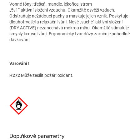
Vonné tóny: třešeň, mandle, lékořice, strom
„5v1“ aktivní složení vzduchu. Okamžitě osvěží vzduch.
Odstraňuje nežádoucí pachy a maskuje jejich vznik. Poskytuje
dlouhotrvající a relaxační vůni. Nové „suché“ aktivní složení
(DRY ACTIVE) nezanechává mokrou mlhu. Okamžitě stimuluje
smysly luxusní vůní. Ergonomický tvar dózy zaručuje pohodlné
dávkování
Varování !
H272
Může zesílit požár; oxidant.
Doplňkové parametry