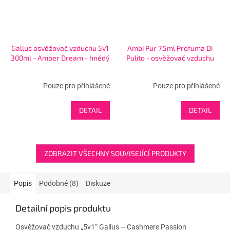
Gallus osvěžovač vzduchu 5v1
Ambi Pur 7,5ml Profuma Di
300ml - Amber Dream - hnědý
Pulito - osvěžovač vzduchu
Pouze pro přihlášené
Pouze pro přihlášené
DETAIL
DETAIL
ZOBRAZIT VŠECHNY SOUVISEJÍCÍ PRODUKTY
Popis
Podobné (8)
Diskuze
Detailní popis produktu
Osvěžovač vzduchu „5v1“ Gallus – Cashmere Passion