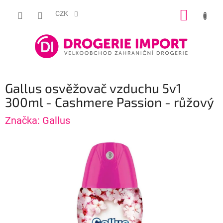
Přejít
NÁKUP
na
CZK
obsah
KOŠÍK
Gallus osvěžovač vzduchu 5v1
300ml - Cashmere Passion - růžový
Značka:
Gallus