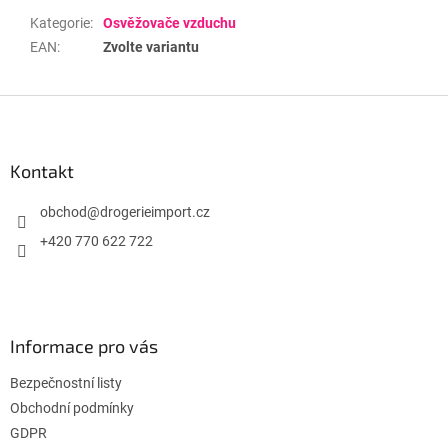
Kategorie
:
Osvěžovače vzduchu
EAN
:
Zvolte variantu
Z
á
p
a
Kontakt
t
í
obchod
@
drogerieimport.cz
+420 770 622 722
Informace pro vás
Bezpečnostní listy
Obchodní podmínky
GDPR