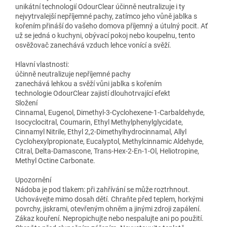
unikátní technologií OdourClear účinně neutralizuje i ty
nejvytrvalejší nepříjemné pachy, zatímco jeho vůně jablka s
kořením přináší do vašeho domova příjemný a útulný pocit. Ať
už se jedná o kuchyni, obývací pokoj nebo koupelnu, tento
osvěžovač zanechává vzduch lehce vonící a svěží.
Hlavní vlastnosti:
účinně neutralizuje nepříjemné pachy
zanechává lehkou a svěží vůni jablka s kořením
technologie OdourClear zajistí dlouhotrvající efekt
Složení
Cinnamal, Eugenol, Dimethyl-3-Cyclohexene-1-Carbaldehyde,
Isocyclocitral, Coumarin, Ethyl Methylphenylglycidate,
Cinnamyl Nitrile, Ethyl 2,2-Dimethylhydrocinnamal, Allyl
Cyclohexylpropionate, Eucalyptol, Methylcinnamic Aldehyde,
Citral, Delta-Damascone, Trans-Hex-2-En-1-Ol, Heliotropine,
Methyl Octine Carbonate.
Upozornění
Nádoba je pod tlakem: při zahřívání se může roztrhnout.
Uchovávejte mimo dosah dětí. Chraňte před teplem, horkými
povrchy, jiskrami, otevřeným ohněm a jinými zdroji zapálení.
Zákaz kouření. Nepropichujte nebo nespalujte ani po použití.