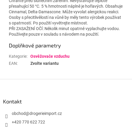
Chraňte před slunečním zářením. Nevystavujte teplotě
přesahující 50 °C. 5 % hmotnosti náplně je hořlavých. Obsahuje
Cinnamal, Delta-Damascone. Může vyvolat alergickou reakci.
Osoby s přecitlivělostí na vůně by měly tento výrobek používat
s opatrností. Po použití vyvětrejte místnost.
PŘI ZASAŽENÍ OČÍ: Několik minut opatrně vyplachujte vodou.
Používejte pouze v souladu s návodem na použití.
Doplňkové parametry
Kategorie
:
Osvěžovače vzduchu
EAN
:
Zvolte variantu
Z
á
p
a
Kontakt
t
í
obchod
@
drogerieimport.cz
+420 770 622 722