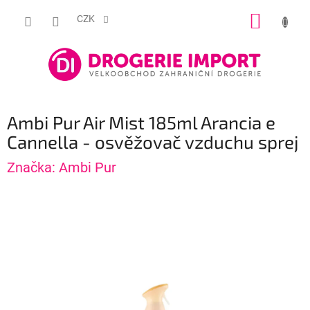
Přejít
NÁKUP
na
CZK
obsah
KOŠÍK
Ambi Pur Air Mist 185ml Arancia e
Cannella - osvěžovač vzduchu sprej
Značka:
Ambi Pur