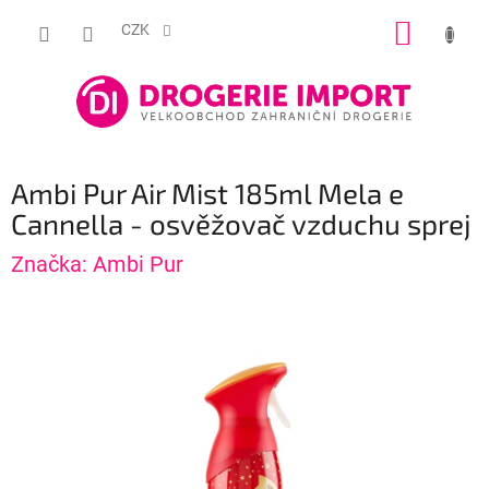
Přejít
NÁKUP
na
CZK
obsah
KOŠÍK
Ambi Pur Air Mist 185ml Mela e
Cannella - osvěžovač vzduchu sprej
Značka:
Ambi Pur