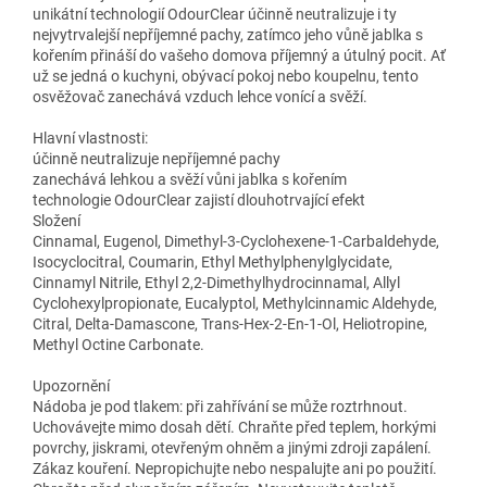
unikátní technologií OdourClear účinně neutralizuje i ty
nejvytrvalejší nepříjemné pachy, zatímco jeho vůně jablka s
kořením přináší do vašeho domova příjemný a útulný pocit. Ať
už se jedná o kuchyni, obývací pokoj nebo koupelnu, tento
osvěžovač zanechává vzduch lehce vonící a svěží.
Hlavní vlastnosti:
účinně neutralizuje nepříjemné pachy
zanechává lehkou a svěží vůni jablka s kořením
technologie OdourClear zajistí dlouhotrvající efekt
Složení
Cinnamal, Eugenol, Dimethyl-3-Cyclohexene-1-Carbaldehyde,
Isocyclocitral, Coumarin, Ethyl Methylphenylglycidate,
Cinnamyl Nitrile, Ethyl 2,2-Dimethylhydrocinnamal, Allyl
Cyclohexylpropionate, Eucalyptol, Methylcinnamic Aldehyde,
Citral, Delta-Damascone, Trans-Hex-2-En-1-Ol, Heliotropine,
Methyl Octine Carbonate.
Upozornění
Nádoba je pod tlakem: při zahřívání se může roztrhnout.
Uchovávejte mimo dosah dětí. Chraňte před teplem, horkými
povrchy, jiskrami, otevřeným ohněm a jinými zdroji zapálení.
Zákaz kouření. Nepropichujte nebo nespalujte ani po použití.