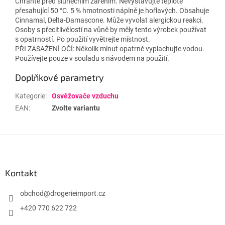
Chraňte před slunečním zářením. Nevystavujte teplotě
přesahující 50 °C. 5 % hmotnosti náplně je hořlavých. Obsahuje
Cinnamal, Delta-Damascone. Může vyvolat alergickou reakci.
Osoby s přecitlivělostí na vůně by měly tento výrobek používat
s opatrností. Po použití vyvětrejte místnost.
PŘI ZASAŽENÍ OČÍ: Několik minut opatrně vyplachujte vodou.
Používejte pouze v souladu s návodem na použití.
Doplňkové parametry
Kategorie
:
Osvěžovače vzduchu
EAN
:
Zvolte variantu
Z
á
p
a
Kontakt
t
í
obchod
@
drogerieimport.cz
+420 770 622 722