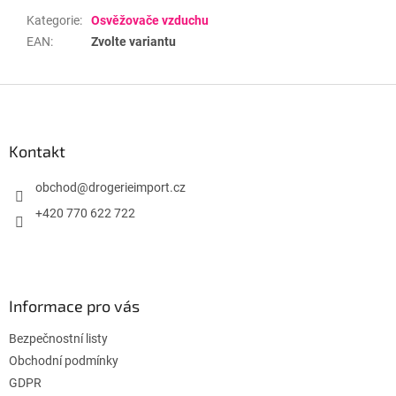
Kategorie
:
Osvěžovače vzduchu
EAN
:
Zvolte variantu
Z
á
p
a
Kontakt
t
í
obchod
@
drogerieimport.cz
+420 770 622 722
Informace pro vás
Bezpečnostní listy
Obchodní podmínky
GDPR