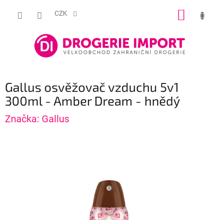
Přejít
NÁKUP
na
CZK
obsah
KOŠÍK
Gallus osvěžovač vzduchu 5v1
300ml - Amber Dream - hnědý
Značka:
Gallus