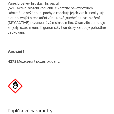
Vůně: broskev, hruška, lilie, pačuli
„5v1“ aktivní složení vzduchu. Okamžitě osvěží vzduch.
Odstraňuje nežádoucí pachy a maskuje jejich vznik. Poskytuje
dlouhotrvající a relaxační vůni. Nové „suché“ aktivní složení
(DRY ACTIVE) nezanechává mokrou mlhu. Okamžitě stimuluje
smysly luxusní vůní. Ergonomický tvar dózy zaručuje pohodlné
dávkování.
Varování !
H272
Může zesílit požár; oxidant.
Doplňkové parametry